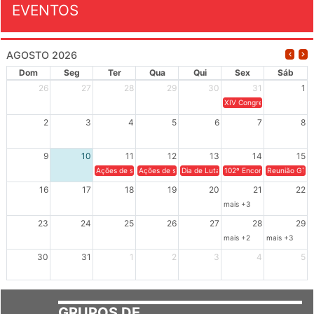
EVENTOS
AGOSTO 2026
Dom
Seg
Ter
Qua
Qui
Sex
Sáb
26
27
28
29
30
31
1
XIV Congresso Brasileiro 
2
3
4
5
6
7
8
9
10
11
12
13
14
15
Ações de solidariedade a Cuba no Rio Grande do Sul - 100 anos 
Ações de solidariedade a Cuba no Rio Grande do Su
Dia de Luta em Defesa de Cuba e da S
102º Encontro da Regional
Reunião GTPE
16
17
18
19
20
21
22
mais +3
23
24
25
26
27
28
29
mais +2
mais +3
30
31
1
2
3
4
5