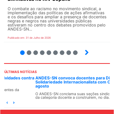
O combate ao racismo no movimento sindical, a
implementação das políticas de ações afirmativas
e os desafios para ampliar a presença de docentes
negras e negros nas universidades públicas
estiveram no centro dos debates promovidos pelo
ANDES-SN...
Publicado em: 31 de Julho de 2026
2
3
4
5
6
7
8
9
ÚLTIMAS NOTÍCIAS
ANDES-SN convoca docentes para Dia de
Solidariedade Internacionalista com Cuba em 13 de
agosto
O ANDES-SN conclama suas seções sindicais e o conjunto
da categoria docente a construírem, no dia...