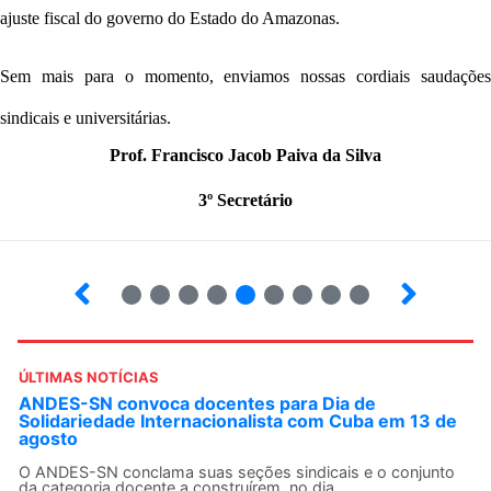
ajuste fiscal do governo do Estado do Amazonas
.
Sem mais para o momento, enviamos nossas cordiais saudações
sindicais e universitárias.
Prof. Francisco Jacob Paiva da Silva
3º Secretário
9
10
12
13
14
15
16
17
ÚLTIMAS NOTÍCIAS
ANDES-SN convoca docentes para Dia de
Solidariedade Internacionalista com Cuba em 13 de
agosto
O ANDES-SN conclama suas seções sindicais e o conjunto
da categoria docente a construírem, no dia...