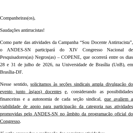
Companheiras(os),
Saudações antirracistas!
Como parte das atividades da Campanha “Sou Docente Antirracista”,
o ANDES-SN participará do XIV Congresso Nacional de
Pesquisadores(as) Negros(as) – COPENE, que ocorrerá entre os dias
28 e 31 de julho de 2026, na Universidade de Brasília (UnB), em
Brasília-DF.
Nesse sentido,
solicitamos às seções sindicais ampla divulgação do
evento junto às(aos) docentes
e,
considerando as possibilidade
financeiras e a autonomia de cada seção sindical,
que avaliem a
viabilidade de apoio para participação da categoria nas atividades
promovidas pelo ANDES-SN no âmbito da programação oficial do
Congresso
.