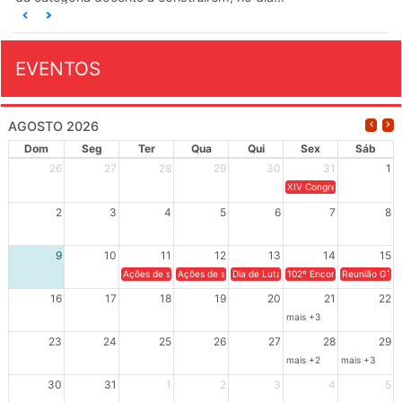
EVENTOS
AGOSTO 2026
Dom
Seg
Ter
Qua
Qui
Sex
Sáb
26
27
28
29
30
31
1
XIV Congresso Brasileiro 
2
3
4
5
6
7
8
9
10
11
12
13
14
15
Ações de solidariedade a Cuba no Rio Grande do Sul - 100 anos 
Ações de solidariedade a Cuba no Rio Grande do Su
Dia de Luta em Defesa de Cuba e da S
102º Encontro da Regional
Reunião GTPE
16
17
18
19
20
21
22
mais +3
23
24
25
26
27
28
29
mais +2
mais +3
30
31
1
2
3
4
5