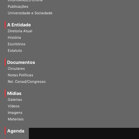
InformANDES Online
Publicações
Universidade e Sociedade
A Entidade
Diretoria Atual
História
Escritórios
Estatuto
Documentos
Circulares
Notas Políticas
Rel. Conad/Congresso
Mídias
Galerias
Vídeos
Imagens
Materiais
Agenda