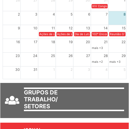
26
27
28
29
30
31
1
XIV Congresso Brasileiro 
2
3
4
5
6
7
8
9
10
11
12
13
14
15
Ações de solidariedade a Cuba no Rio Grande do Sul - 100 anos 
Ações de solidariedade a Cuba no Rio Grande do Su
Dia de Luta em Defesa de Cuba e da S
102º Encontro da Regional
Reunião GTPE
16
17
18
19
20
21
22
mais +3
23
24
25
26
27
28
29
mais +2
mais +3
30
31
1
2
3
4
5
GRUPOS DE
TRABALHO/
SETORES