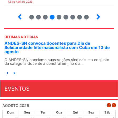
13 de Abril de 2026
2
3
4
5
6
7
8
9
ÚLTIMAS NOTÍCIAS
ANDES-SN convoca docentes para Dia de
Solidariedade Internacionalista com Cuba em 13 de
agosto
O ANDES-SN conclama suas seções sindicais e o conjunto
da categoria docente a construírem, no dia...
EVENTOS
AGOSTO 2026
Dom
Seg
Ter
Qua
Qui
Sex
Sáb