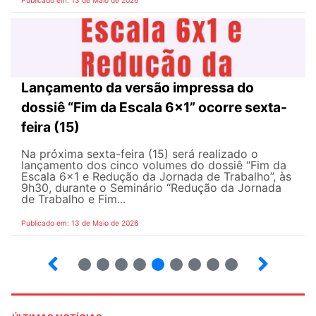
Publicado em: 13 de Maio de 2026
Lançamento da versão impressa do
dossiê “Fim da Escala 6×1” ocorre sexta-
feira (15)
Na próxima sexta-feira (15) será realizado o
lançamento dos cinco volumes do dossiê “Fim da
Escala 6×1 e Redução da Jornada de Trabalho”, às
9h30, durante o Seminário “Redução da Jornada
de Trabalho e Fim...
Publicado em: 13 de Maio de 2026
6
7
8
9
10
12
13
14