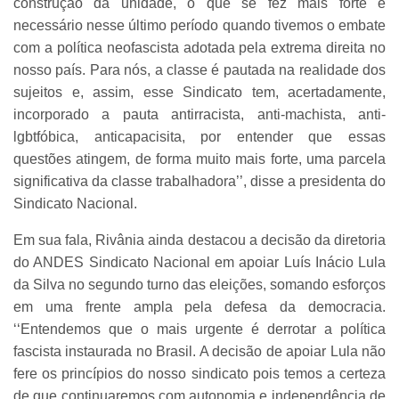
construção da unidade, o que se fez mais forte e
necessário nesse último período quando tivemos o embate
com a política neofascista adotada pela extrema direita no
nosso país. Para nós, a classe é pautada na realidade dos
sujeitos e, assim, esse Sindicato tem, acertadamente,
incorporado a pauta antirracista, anti-machista, anti-
lgbtfóbica, anticapacisita, por entender que essas
questões atingem, de forma muito mais forte, uma parcela
significativa da classe trabalhadora’’, disse a presidenta do
Sindicato Nacional.
Em sua fala, Rivânia ainda destacou a decisão da diretoria
do ANDES Sindicato Nacional em apoiar Luís Inácio Lula
da Silva no segundo turno das eleições, somando esforços
em uma frente ampla pela defesa da democracia.
‘‘Entendemos que o mais urgente é derrotar a política
fascista instaurada no Brasil. A decisão de apoiar Lula não
fere os princípios do nosso sindicato pois temos a certeza
de que continuaremos com autonomia e independência de