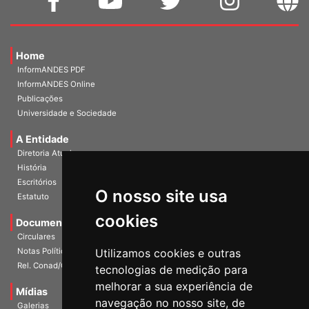
Home
InformANDES PDF
InformANDES Online
Publicações
Universidade e Sociedade
A Entidade
Diretoria Atual
História
Escritórios
Estatuto
O nosso site usa
Documentos
cookies
Circulares
Notas Políticas
Utilizamos cookies e outras
Rel. Conad/Congresso
tecnologias de medição para
Mídias
melhorar a sua experiência de
Galerias
navegação no nosso site, de
Vídeos