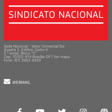
Sede Nacional - Setor Comercial Sul
Quadra 2, Edifício Cedro II
5 º andar, Bloco "C"
Cep: 70302-914 Brasília-DF |
Ver mapa
Fone: (61) 3962-8400
WEBMAIL