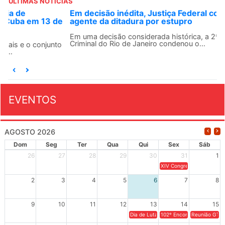
ÚLTIMAS NOTÍCIAS
Em decisão inédita, Justiça Federal condena ex-
agente da ditadura por estupro
Em uma decisão considerada histórica, a 2ª Vara Federal
Criminal do Rio de Janeiro condenou o...
EVENTOS
AGOSTO 2026
Dom
Seg
Ter
Qua
Qui
Sex
Sáb
26
27
28
29
30
31
1
XIV Congresso Brasileiro 
2
3
4
5
6
7
8
9
10
11
12
13
14
15
Dia de Luta em Defesa de Cuba e da S
102º Encontro da Regional
Reunião GTPE
16
17
18
19
20
21
22