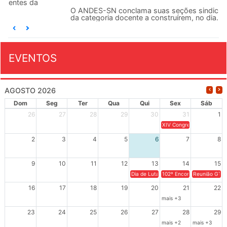
O ANDES-SN conclama suas seções sindicais e o conjunto
da categoria docente a construírem, no dia...
EVENTOS
AGOSTO 2026
Dom
Seg
Ter
Qua
Qui
Sex
Sáb
26
27
28
29
30
31
1
XIV Congresso Brasileiro 
2
3
4
5
6
7
8
9
10
11
12
13
14
15
Dia de Luta em Defesa de Cuba e da S
102º Encontro da Regional
Reunião GTPE
16
17
18
19
20
21
22
mais +3
23
24
25
26
27
28
29