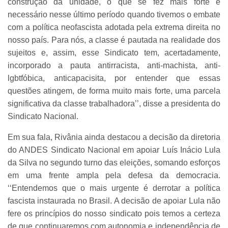
construção da unidade, o que se fez mais forte e
necessário nesse último período quando tivemos o embate
com a política neofascista adotada pela extrema direita no
nosso país. Para nós, a classe é pautada na realidade dos
sujeitos e, assim, esse Sindicato tem, acertadamente,
incorporado a pauta antirracista, anti-machista, anti-
lgbtfóbica, anticapacisita, por entender que essas
questões atingem, de forma muito mais forte, uma parcela
significativa da classe trabalhadora’’, disse a presidenta do
Sindicato Nacional.
Em sua fala, Rivânia ainda destacou a decisão da diretoria
do ANDES Sindicato Nacional em apoiar Luís Inácio Lula
da Silva no segundo turno das eleições, somando esforços
em uma frente ampla pela defesa da democracia.
‘‘Entendemos que o mais urgente é derrotar a política
fascista instaurada no Brasil. A decisão de apoiar Lula não
fere os princípios do nosso sindicato pois temos a certeza
de que continuaremos com autonomia e independência de