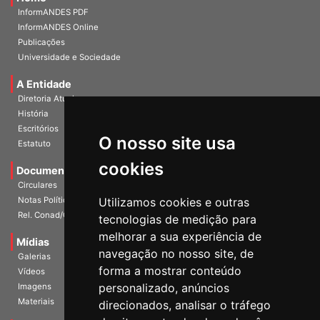
Home
InformANDES PDF
InformANDES Online
Publicações
Universidade e Sociedade
A Entidade
Diretoria Atual
História
O nosso site usa
Escritórios
Estatuto
cookies
Documentos
Circulares
Utilizamos cookies e outras
Notas Políticas
tecnologias de medição para
Rel. Conad/Congresso
melhorar a sua experiência de
navegação no nosso site, de
Mídias
Galerias
forma a mostrar conteúdo
Vídeos
personalizado, anúncios
Imagens
direcionados, analisar o tráfego
Materiais