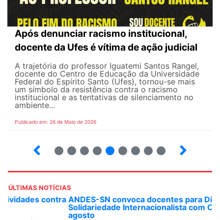
Após denunciar racismo institucional,
docente da Ufes é vítima de ação judicial
A trajetória do professor Iguatemi Santos Rangel,
docente do Centro de Educação da Universidade
Federal do Espírito Santo (Ufes), tornou-se mais
um símbolo da resistência contra o racismo
institucional e as tentativas de silenciamento no
ambiente...
Publicado em: 26 de Maio de 2026
4
5
6
7
8
9
10
12
ÚLTIMAS NOTÍCIAS
ANDES-SN convoca docentes para Dia de
Solidariedade Internacionalista com Cuba em 13 de
agosto