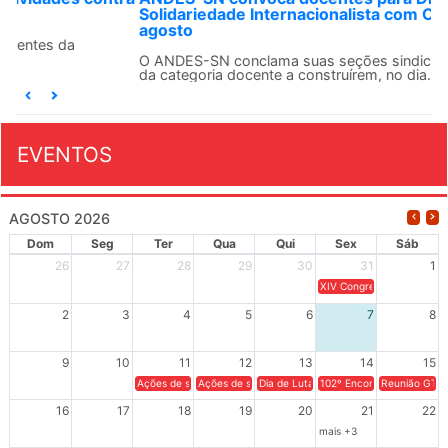
Solidariedade Internacionalista com Cuba em 13 de
agosto
O ANDES-SN conclama suas seções sindicais e o conjunto
da categoria docente a construírem, no dia...
EVENTOS
AGOSTO 2026
Dom
Seg
Ter
Qua
Qui
Sex
Sáb
26
27
28
29
30
31
1
XIV Congresso Brasileiro 
2
3
4
5
6
7
8
9
10
11
12
13
14
15
Ações de solidariedade a Cuba no Rio Grande do Sul - 100 anos 
Ações de solidariedade a Cuba no Rio Grande do Su
Dia de Luta em Defesa de Cuba e da S
102º Encontro da Regional
Reunião GTPE
16
17
18
19
20
21
22
mais +3