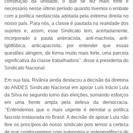
construção da unidade, o que se fez mais forte e
necessário nesse último período quando tivemos o embate
com a política neofascista adotada pela extrema direita no
nosso país. Para nós, a classe é pautada na realidade dos
sujeitos e, assim, esse Sindicato tem, acertadamente,
incorporado a pauta antirracista, anti-machista, anti-
lgbtfóbica, anticapacisita, por entender que essas
questões atingem, de forma muito mais forte, uma parcela
significativa da classe trabalhadora’’, disse a presidenta do
Sindicato Nacional.
Em sua fala, Rivânia ainda destacou a decisão da diretoria
do ANDES Sindicato Nacional em apoiar Luís Inácio Lula
da Silva no segundo turno das eleições, somando esforços
em uma frente ampla pela defesa da democracia.
‘‘Entendemos que o mais urgente é derrotar a política
fascista instaurada no Brasil. A decisão de apoiar Lula não
fere os princípios do nosso sindicato pois temos a certeza
de que continuaremos com autonomia e independência de