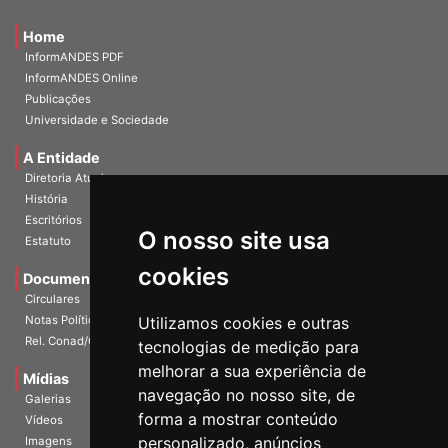
Home
InformANDES PDF
InformANDES Online
Publicações
Universidade e Sociedade
A Entidade
Diretoria Atual
História
O nosso site usa
Escritórios
Estatuto
cookies
Documentos
Circulares
Utilizamos cookies e outras
Notas Políticas
tecnologias de medição para
Rel. Conad/Congresso
melhorar a sua experiência de
navegação no nosso site, de
Mídias
Galerias
forma a mostrar conteúdo
Vídeos
personalizado, anúncios