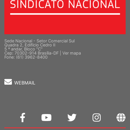
Sede Nacional - Setor Comercial Sul
Quadra 2, Edifício Cedro II
5 º andar, Bloco "C"
Cep: 70302-914 Brasília-DF |
Ver mapa
Fone: (61) 3962-8400
WEBMAIL