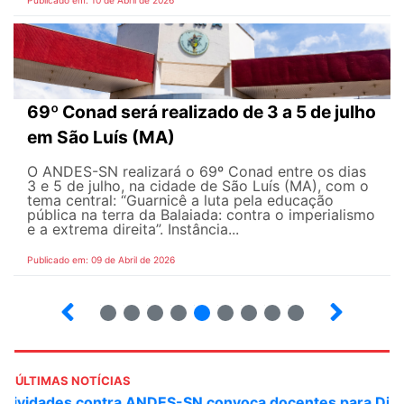
Publicado em: 10 de Abril de 2026
69º Conad será realizado de 3 a 5 de julho
em São Luís (MA)
O ANDES-SN realizará o 69º Conad entre os dias
3 e 5 de julho, na cidade de São Luís (MA), com o
tema central: “Guarnicê a luta pela educação
pública na terra da Balaiada: contra o imperialismo
e a extrema direita”. Instância...
Publicado em: 09 de Abril de 2026
10
12
13
14
15
16
17
18
ÚLTIMAS NOTÍCIAS
ANDES-SN convoca docentes para Dia de