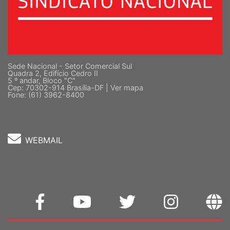
Sede Nacional - Setor Comercial Sul
Quadra 2, Edifício Cedro II
5 º andar, Bloco "C"
Cep: 70302-914 Brasília-DF |
Ver mapa
Fone: (61) 3962-8400
WEBMAIL