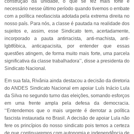
construção da unidade, o que se fez mais forte e
necessário nesse último período quando tivemos o embate
com a política neofascista adotada pela extrema direita no
nosso país. Para nós, a classe é pautada na realidade dos
sujeitos e, assim, esse Sindicato tem, acertadamente,
incorporado a pauta antirracista, anti-machista, anti-
lgbtfóbica, anticapacisita, por entender que essas
questões atingem, de forma muito mais forte, uma parcela
significativa da classe trabalhadora’’, disse a presidenta do
Sindicato Nacional.
Em sua fala, Rivânia ainda destacou a decisão da diretoria
do ANDES Sindicato Nacional em apoiar Luís Inácio Lula
da Silva no segundo turno das eleições, somando esforços
em uma frente ampla pela defesa da democracia.
‘‘Entendemos que o mais urgente é derrotar a política
fascista instaurada no Brasil. A decisão de apoiar Lula não
fere os princípios do nosso sindicato pois temos a certeza
de que continuaremos com autonomia e independência de