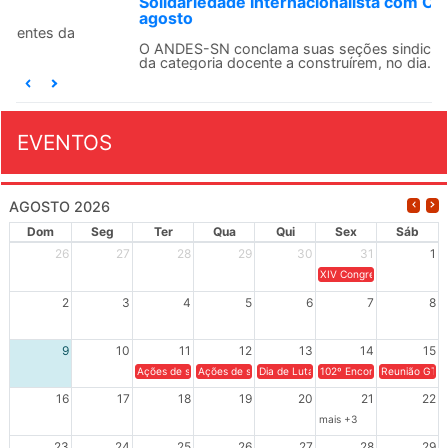
Solidariedade Internacionalista com Cuba em 13 de
agosto
O ANDES-SN conclama suas seções sindicais e o conjunto
da categoria docente a construírem, no dia...
EVENTOS
AGOSTO 2026
Dom
Seg
Ter
Qua
Qui
Sex
Sáb
26
27
28
29
30
31
1
XIV Congresso Brasileiro 
2
3
4
5
6
7
8
9
10
11
12
13
14
15
Ações de solidariedade a Cuba no Rio Grande do Sul - 100 anos 
Ações de solidariedade a Cuba no Rio Grande do Su
Dia de Luta em Defesa de Cuba e da S
102º Encontro da Regional
Reunião GTPE
16
17
18
19
20
21
22
mais +3