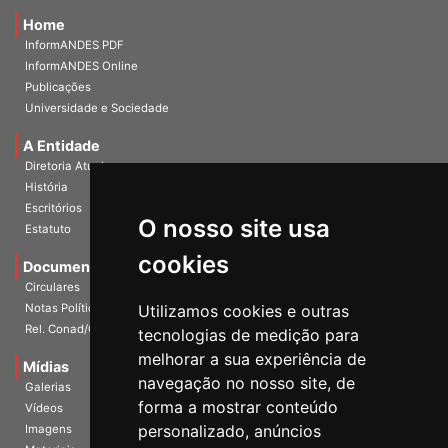
Home
InformANDES PDF
InformANDES Online
Publicações
Universidade e Sociedade
A Entidade
Diretoria Atual
História
O nosso site usa
Escritórios
Estatuto
cookies
Documentos
Circulares
Utilizamos cookies e outras
Notas Políticas
tecnologias de medição para
Rel. Conad/Congresso
melhorar a sua experiência de
navegação no nosso site, de
Mídias
Galerias
forma a mostrar conteúdo
Vídeos
personalizado, anúncios
Imagens