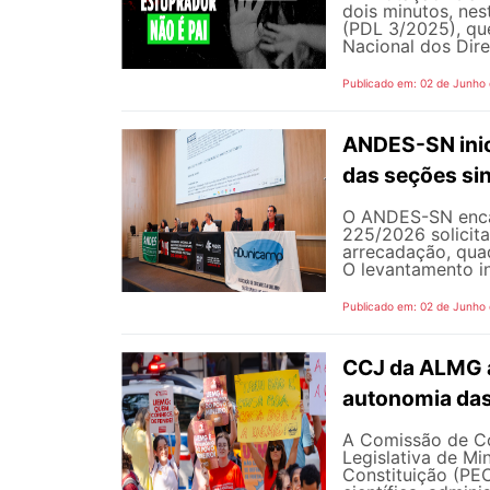
dois minutos, nest
(PDL 3/2025), qu
Nacional dos Dire
Publicado em: 02 de Junho
ANDES-SN inic
das seções sin
O ANDES-SN encam
225/2026 solicit
arrecadação, quad
O levantamento in
Publicado em: 02 de Junho
CCJ da ALMG a
autonomia das
A Comissão de Co
Legislativa de M
Constituição (PEC