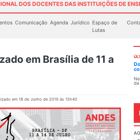
IONAL DOS DOCENTES DAS INSTITUIÇÕES DE ENS
entos
Comunicação
Agenda
Jurídico
Espaço de
Cont
Lutas
zado em Brasília de 11 a
ÚL
AN
So
13
O 
co
dia
lizado em 18 de Junho de 2019 às 15h40