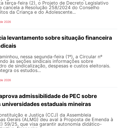
a terça-feira (2), o Projeto de Decreto Legislativo
e cancela a Resolução 258/2024 do Conselho
itos da Criança e do Adolescente...
 de 2026
ia levantamento sobre situação financeira
dicais
inhou, nessa segunda-feira (1º), a Circular nº
ando às seções sindicais informações sobre
ro de sindicalização, despesas e custos eleitorais.
tegra os estudos...
 de 2026
prova admissibilidade de PEC sobre
 universidades estaduais mineiras
nstituição e Justiça (CCJ) da Assembleia
inas Gerais (ALMG) deu aval à Proposta de Emenda à
) 59/25, que visa garantir autonomia didático-