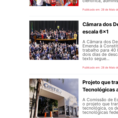
científica, adminis
Publicado em: 28 de Maio d
Câmara dos D
escala 6x1
A Câmara dos Dep
Emenda à Constit
trabalho para 40 
dois dias de des
texto segue...
Publicado em: 28 de Maio d
Projeto que t
Tecnológicas 
A Comissão de Ed
o projeto que tra
tecnológica, os d
tecnológicas feder