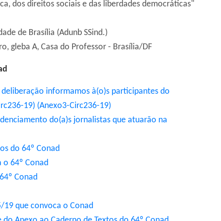
a, dos direitos sociais e das liberdades democráticas"
ade de Brasília (Adunb SSind.)
o, gleba A, Casa do Professor - Brasília/DF
nad
 deliberação informamos à(o)s participantes do
rc236-19)
(Anexo3-Circ236-19)
edenciamento do(a)s jornalistas que atuarão na
xtos do 64º Conad
ra o 64º Conad
o 64º Conad
125/19 que convoca o Conad
 e do Anexo ao Caderno de Textos do 64º Conad