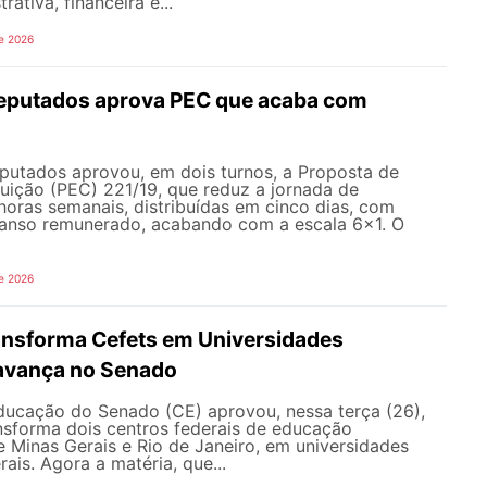
trativa, financeira e...
e 2026
eputados aprova PEC que acaba com
utados aprovou, em dois turnos, a Proposta de
uição (PEC) 221/19, que reduz a jornada de
horas semanais, distribuídas em cinco dias, com
canso remunerado, acabando com a escala 6x1. O
e 2026
ransforma Cefets em Universidades
avança no Senado
ucação do Senado (CE) aprovou, nessa terça (26),
nsforma dois centros federais de educação
e Minas Gerais e Rio de Janeiro, em universidades
ais. Agora a matéria, que...