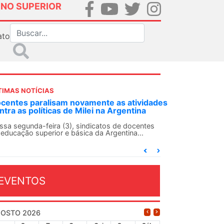
INO SUPERIOR
ato
TIMAS NOTÍCIAS
DES-SN convoca docentes para Dia de
lidariedade Internacionalista com Cuba em
 de agosto
ANDES-SN conclama suas seções sindicais e o
njunto da categoria docente a construírem, no
...
EVENTOS