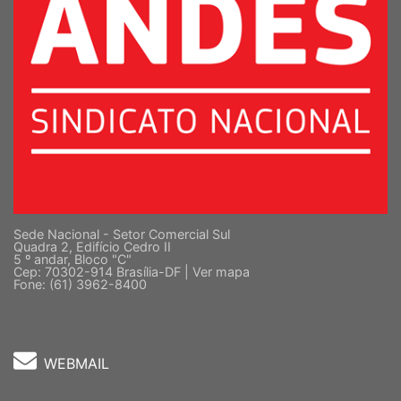
Sede Nacional - Setor Comercial Sul
Quadra 2, Edifício Cedro II
5 º andar, Bloco "C"
Cep: 70302-914 Brasília-DF |
Ver mapa
Fone: (61) 3962-8400
WEBMAIL