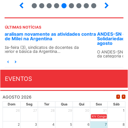
10
12
13
14
15
16
17
18
ÚLTIMAS NOTÍCIAS
ANDES-SN convoca docentes para Dia de
Solidariedade Internacionalista com Cuba em 13 de
agosto
O ANDES-SN conclama suas seções sindicais e o conjunto
da categoria docente a construírem, no dia...
EVENTOS
AGOSTO 2026
Dom
Seg
Ter
Qua
Qui
Sex
Sáb
26
27
28
29
30
31
1
XIV Congresso Brasileiro 