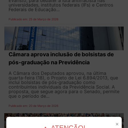
Evaristo, para debater a luta antirracista nas
universidades, institutos federais (IFs) e Centros
Federais de Educação...
Publicado em: 25 de Março de 2026
Câmara aprova inclusão de bolsistas de
pós-graduação na Previdência
A Câmara dos Deputados aprovou, na última
quarta-feira (18), o Projeto de Lei 6.894/2013, que
inclui bolsistas de pós-graduação como
contribuintes individuais da Previdência Social. A
proposta, que segue agora para o Senado, permite
que o período de...
Publicado em: 20 de Março de 2026
×
ATENÇÃO!