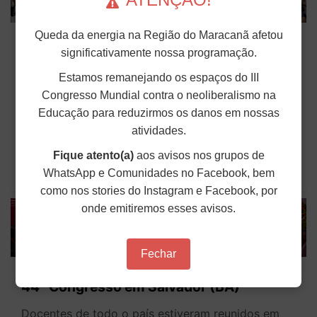
Docentes da Uerj aprovam greve e
Queda da energia na Região do Maracanã afetou
ampliam mobilização por recomposição
significativamente nossa programação.
salarial
Estamos remanejando os espaços do III
Congresso Mundial contra o neoliberalismo na
Fotos: Sérgio Franklin/Asduerj SSind As e os
docentes da Universidade do Estado do Rio de
Educação para reduzirmos os danos em nossas
Janeiro (Uerj) aprovaram, na tarde de quinta-feira
atividades.
(19), a deflagração de greve da categoria. A
decisão foi tomada em uma assembleia histórica,
que reuniu centenas...
Fique atento(a)
aos avisos nos grupos de
WhatsApp e Comunidades no Facebook, bem
Publicado em: 20 de Março de 2026
como nos stories do Instagram e Facebook, por
onde emitiremos esses avisos.
Fechar
ANDES-SN divulga moções aprovadas no
44º Congresso em Salvador (BA)
Docentes de todo o país estiveram reunidos em