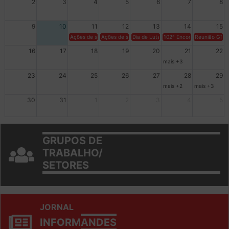
2
3
4
5
6
7
8
9
10
11
12
13
14
15
Ações de solidariedade a Cuba no Rio Grande do Sul - 100 anos 
Ações de solidariedade a Cuba no Rio Grande do Su
Dia de Luta em Defesa de Cuba e da S
102º Encontro da Regional
Reunião GTPE
16
17
18
19
20
21
22
mais +3
23
24
25
26
27
28
29
mais +2
mais +3
30
31
1
2
3
4
5
GRUPOS DE
TRABALHO/
SETORES
JORNAL