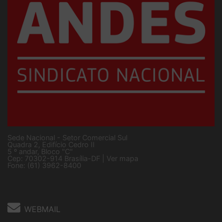
Sede Nacional - Setor Comercial Sul
Quadra 2, Edifício Cedro II
5 º andar, Bloco "C"
Cep: 70302-914 Brasília-DF |
Ver mapa
Fone: (61) 3962-8400
WEBMAIL