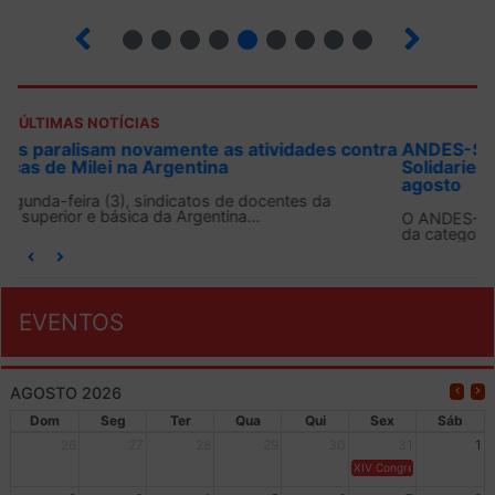
12
13
14
15
16
17
18
19
20
ÚLTIMAS NOTÍCIAS
ANDES-SN convoca docentes para Dia de
Solidariedade Internacionalista com Cuba em 13 de
agosto
O ANDES-SN conclama suas seções sindicais e o conjunto
da categoria docente a construírem, no dia...
EVENTOS
AGOSTO 2026
Dom
Seg
Ter
Qua
Qui
Sex
Sáb
26
27
28
29
30
31
1
XIV Congresso Brasileiro 