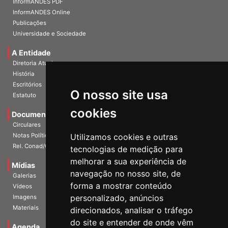
InformANDES PDF
InformANDES Online
Publicações
Universidade e Sociedade
A Entidade
Diretoria Atual
História
O nosso site usa
Escritórios
Estatuto
cookies
Documentos
Circulares
Utilizamos cookies e outras
Notas Políticas
tecnologias de medição para
Rel. Conad/Congresso
melhorar a sua experiência de
navegação no nosso site, de
Mídias
Galerias
forma a mostrar conteúdo
Vídeos
personalizado, anúncios
Imagens
direcionados, analisar o tráfego
Materiais
do site e entender de onde vêm