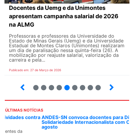
Docentes da Uemg e da Unimontes
apresentam campanha salarial de 2026
na ALMG
Professoras e professores da Universidade do
Estado de Minas Gerais (Uemg) e da Universidade
Estadual de Montes Claros (Unimontes) realizaram
um dia de paralisação nessa quinta-feira (26). A
mobilização por reajuste salarial, valorização da
carreira e pela...
Publicado em: 27 de Março de 2026
12
13
14
15
16
17
18
19
ÚLTIMAS NOTÍCIAS
ANDES-SN convoca docentes para Dia de
Solidariedade Internacionalista com Cuba em 13 de
agosto