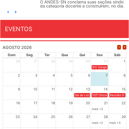
O ANDES-SN conclama suas seções sindicais e o conjunto
da categoria docente a construírem, no dia...
EVENTOS
AGOSTO 2026
Dom
Seg
Ter
Qua
Qui
Sex
Sáb
26
27
28
29
30
31
1
XIV Congresso Brasileiro 
2
3
4
5
6
7
8
9
10
11
12
13
14
15
Dia de Luta em Defesa de Cuba e da S
102º Encontro da Regional
Reunião GTPE
16
17
18
19
20
21
22
mais +3
23
24
25
26
27
28
29
mais +2
mais +3