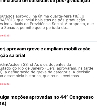
 inclusão de bolsistas de pós-graduação
a
tados aprovou, na última quarta-feira (18), o
894/2013, que inclui bolsistas de pós-graduação
s individuais da Previdência Social. A proposta, que
o Senado, permite que o período de...
 de 2026
erj aprovam greve e ampliam mobilização
ão salarial
nklin/Asduerj SSind As e os docentes da
stado do Rio de Janeiro (Uerj) aprovaram, na tarde
19), a deflagração de greve da categoria. A decisão
 assembleia histórica, que reuniu centenas...
 de 2026
ulga moções aprovadas no 44º Congresso
BA)