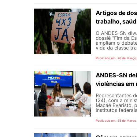
Artigos de do
trabalho, saúd
O ANDES-SN divulg
dossiê “Fim da E
ampliam o debate
vida da classe tr
Publicado em: 26 de Março
ANDES-SN deba
violências em
Representantes d
(24), com a mini
Macaé Evaristo, p
institutos federai
Publicado em: 25 de Março