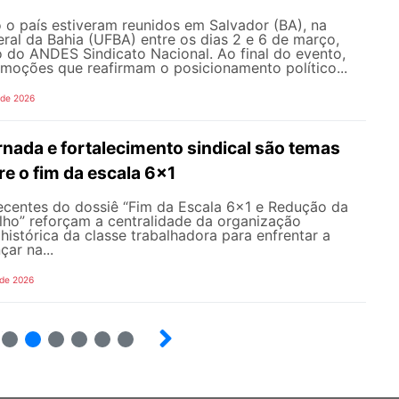
 o país estiveram reunidos em Salvador (BA), na
ral da Bahia (UFBA) entre os dias 2 e 6 de março,
 do ANDES Sindicato Nacional. Ao final do evento,
moções que reafirmam o posicionamento político...
 de 2026
nada e fortalecimento sindical são temas
re o fim da escala 6x1
recentes do dossiê “Fim da Escala 6×1 e Redução da
lho” reforçam a centralidade da organização
 histórica da classe trabalhadora para enfrentar a
ar na...
 de 2026
15
16
17
18
19
20