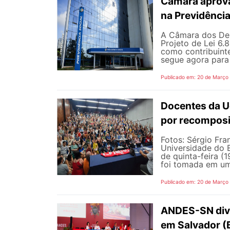
Câmara aprova
na Previdênci
A Câmara dos Depu
Projeto de Lei 6.
como contribuinte
segue agora para 
Publicado em: 20 de Março
Docentes da U
por recomposiç
Fotos: Sérgio Fra
Universidade do E
de quinta-feira (
foi tomada em uma
Publicado em: 20 de Março
ANDES-SN div
em Salvador (