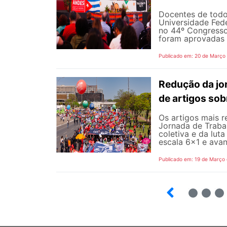
Docentes de todo
Universidade Fede
no 44º Congresso
foram aprovadas 
Publicado em: 20 de Março
Redução da jor
de artigos sob
Os artigos mais 
Jornada de Traba
coletiva e da luta
escala 6x1 e avanç
Publicado em: 19 de Março
12
13
14