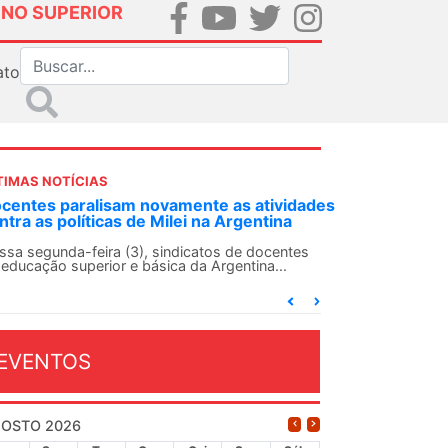
INO SUPERIOR
ato
TIMAS NOTÍCIAS
tividades
ANDES-SN convoca docentes para Dia de
tina
Solidariedade Internacionalista com Cuba em
13 de agosto
ocentes
a...
O ANDES-SN conclama suas seções sindicais e o
conjunto da categoria docente a construírem, no
dia...
EVENTOS
OSTO 2026