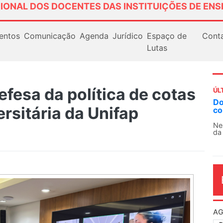
IONAL DOS DOCENTES DAS INSTITUIÇÕES DE ENS
entos
Comunicação
Agenda
Jurídico
Espaço de
Cont
Lutas
fesa da política de cotas
ÚL
Docentes paralisam novamente as a
rsitária da Unifap
contra as políticas de Milei na Argen
Nessa segunda-feira (3), sindicatos de d
da educação superior e básica da Argentin
AG