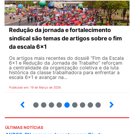
Redução da jornada e fortalecimento
sindical são temas de artigos sobre o fim
da escala 6x1
Os artigos mais recentes do dossiê “Fim da Escala
6×1 e Redução da Jornada de Trabalho” reforçam
a centralidade da organização coletiva e da luta
histórica da classe trabalhadora para enfrentar a
escala 6x1 e avançar na...
Publicado em: 19 de Março de 2026
12
13
14
15
16
17
18
19
20
ÚLTIMAS NOTÍCIAS