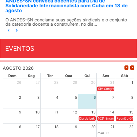
ANDES-SN convoca docentes para Dia de
Solidariedade Internacionalista com Cuba em 13 de
agosto
O ANDES-SN conclama suas seções sindicais e o conjunto
da categoria docente a construírem, no dia...
EVENTOS
AGOSTO 2026
Dom
Seg
Ter
Qua
Qui
Sex
Sáb
26
27
28
29
30
31
1
XIV Congresso Brasileiro 
2
3
4
5
6
7
8
9
10
11
12
13
14
15
Dia de Luta em Defesa de Cuba e da S
102º Encontro da Regional
Reunião GTPE
16
17
18
19
20
21
22