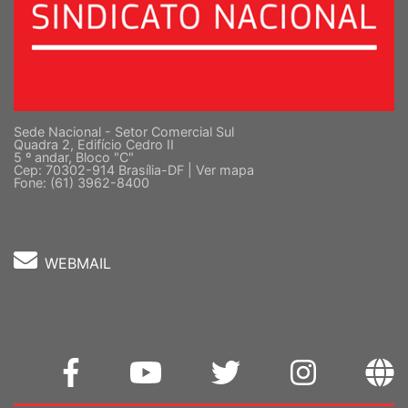
Sede Nacional - Setor Comercial Sul
Quadra 2, Edifício Cedro II
5 º andar, Bloco "C"
Cep: 70302-914 Brasília-DF |
Ver mapa
Fone: (61) 3962-8400
WEBMAIL