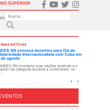
INO SUPERIOR
ato
TIMAS NOTÍCIAS
 decisão inédita, Justiça Federal condena
-agente da ditadura por estupro
 uma decisão considerada histórica, a 2ª Vara
deral Criminal do Rio de Janeiro condenou o...
EVENTOS
OSTO 2026