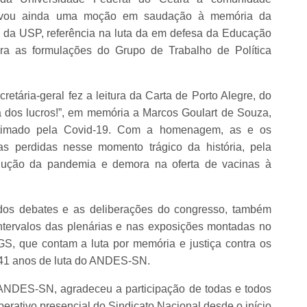
 aprovou ainda uma moção em saudação à memória da
e da USP, referência na luta da em defesa da Educação
ara as formulações do Grupo de Trabalho de Política
etária-geral fez a leitura da Carta de Porto Alegre, do
dos lucros!”, em memória a Marcos Goulart de Souza,
itimado pela Covid-19. Com a homenagem, as e os
s perdidas nesse momento trágico da história, pela
dução da pandemia e demora na oferta de vacinas à
 dos debates e as deliberações do congresso, também
intervalos das plenárias e nas exposições montadas no
, que contam a luta por memória e justiça contra os
41 anos de luta do ANDES-SN.
o ANDES-SN, agradeceu a participação de todas e todos
berativo presencial do Sindicato Nacional desde o início