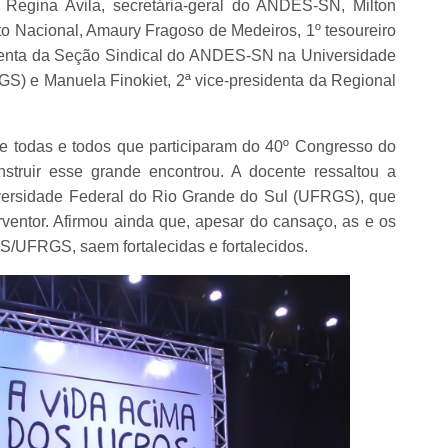
Regina Ávila, secretária-geral do ANDES-SN, Milton
ato Nacional, Amaury Fragoso de Medeiros, 1º tesoureiro
sidenta da Seção Sindical do ANDES-SN na Universidade
) e Manuela Finokiet, 2ª vice-presidenta da Regional
de todas e todos que participaram do 40º Congresso do
uir esse grande encontrou. A docente ressaltou a
iversidade Federal do Rio Grande do Sul (UFRGS), que
erventor. Afirmou ainda que, apesar do cansaço, as e os
/UFRGS, saem fortalecidas e fortalecidos.