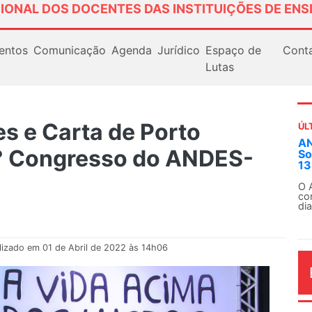
IONAL DOS DOCENTES DAS INSTITUIÇÕES DE ENS
entos
Comunicação
Agenda
Jurídico
Espaço de
Cont
Lutas
 e Carta de Porto
ÚL
Em
° Congresso do ANDES-
ex
Em
Fe
lizado em 01 de Abril de 2022 às 14h06
AG