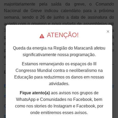
majoritariamente pela saída da greve, o Comando
Nacional de Greve indicou calendário para a próxima
semana, sendo o 26 de junho a data de assinatura do
acordo com o governo e nova rodada de assembleias até
3 de julho, para que as bases definam o dia de saída da
×
ATENÇÃO!
greve em suas respectivas instituições. O CNG será
dissolvido em 27 de junho, e os Comandos locais
Queda da energia na Região do Maracanã afetou
permanecem em atividade até o encerramento da greve
significativamente nossa programação.
em cada instituição.
Estamos remanejando os espaços do III
Congresso Mundial contra o neoliberalismo na
Leia Mais
Educação para reduzirmos os danos em nossas
atividades.
Em e-mail, governo reforça autoritarismo e ameaça à greve
Fique atento(a)
aos avisos nos grupos de
de docentes federais
WhatsApp e Comunidades no Facebook, bem
como nos stories do Instagram e Facebook, por
Greve Docente Federal: Após pressão do movimento,
onde emitiremos esses avisos.
governo retoma negociação e sinaliza alguns avanços