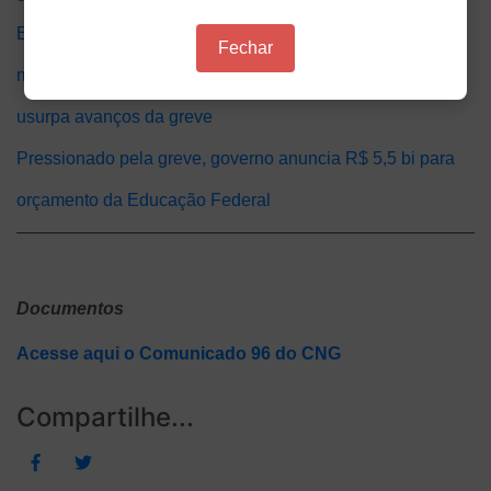
Entidades da Educação Federal arrancam conquistas,
Fechar
mas braço sindical do governo prejudica negociações e
usurpa avanços da greve
Pressionado pela greve, governo anuncia R$ 5,5 bi para
orçamento da Educação Federal
Documentos
Acesse aqui o Comunicado 96 do CNG
Compartilhe...