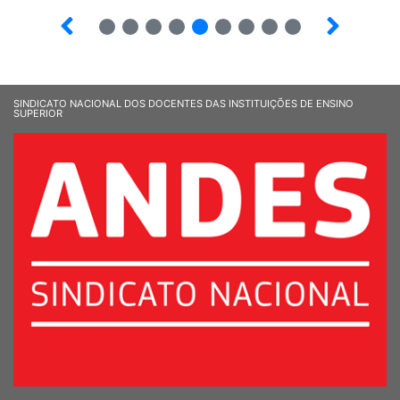
8
9
10
12
13
14
15
16
SINDICATO NACIONAL DOS DOCENTES DAS INSTITUIÇÕES DE ENSINO
SUPERIOR