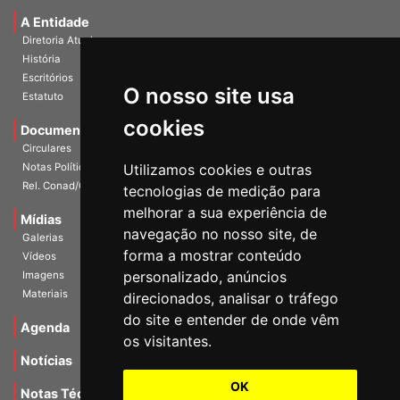
A Entidade
Diretoria Atual
História
Escritórios
O nosso site usa
Estatuto
cookies
Documentos
Circulares
Notas Políticas
Utilizamos cookies e outras
Rel. Conad/Congresso
tecnologias de medição para
melhorar a sua experiência de
Mídias
navegação no nosso site, de
Galerias
forma a mostrar conteúdo
Vídeos
personalizado, anúncios
Imagens
Materiais
direcionados, analisar o tráfego
do site e entender de onde vêm
Agenda
os visitantes.
Notícias
OK
Notas Técnicas