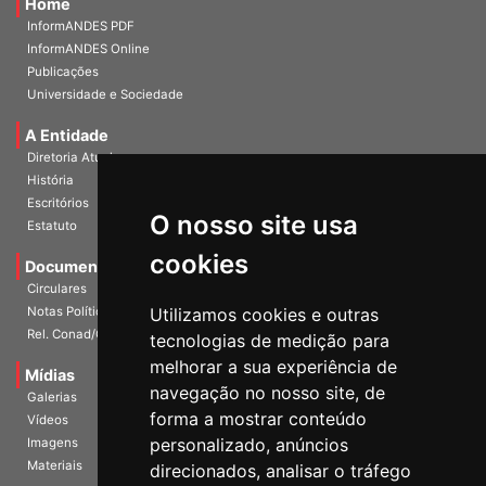
Home
InformANDES PDF
InformANDES Online
Publicações
Universidade e Sociedade
A Entidade
Diretoria Atual
História
Escritórios
O nosso site usa
Estatuto
cookies
Documentos
Circulares
Notas Políticas
Utilizamos cookies e outras
Rel. Conad/Congresso
tecnologias de medição para
melhorar a sua experiência de
Mídias
navegação no nosso site, de
Galerias
forma a mostrar conteúdo
Vídeos
personalizado, anúncios
Imagens
Materiais
direcionados, analisar o tráfego