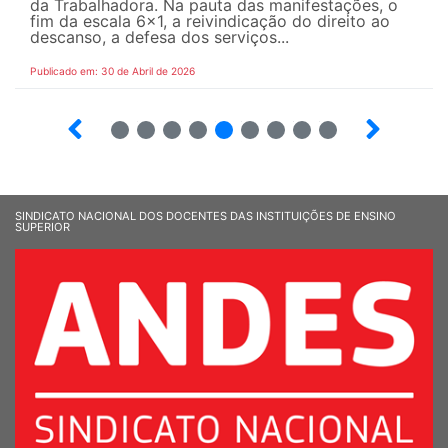
da Trabalhadora. Na pauta das manifestações, o
fim da escala 6×1, a reivindicação do direito ao
descanso, a defesa dos serviços...
Publicado em: 30 de Abril de 2026
7
8
9
10
12
13
14
15
SINDICATO NACIONAL DOS DOCENTES DAS INSTITUIÇÕES DE ENSINO
SUPERIOR