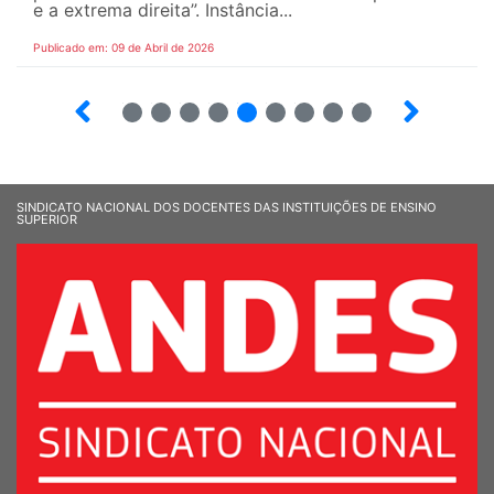
e a extrema direita”. Instância...
Publicado em: 09 de Abril de 2026
10
12
13
14
15
16
17
18
SINDICATO NACIONAL DOS DOCENTES DAS INSTITUIÇÕES DE ENSINO
SUPERIOR