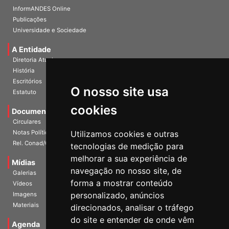
InformANDES Online
Publicações
Universidade e Sociedade
A Entidade
Diretoria Atual
História
Escritórios
O nosso site usa
Estatuto
cookies
Documentos
Circulares
Notas Políticas
Utilizamos cookies e outras
Rel. Conad/Congresso
tecnologias de medição para
melhorar a sua experiência de
Mídias
navegação no nosso site, de
Galerias
forma a mostrar conteúdo
Vídeos
personalizado, anúncios
Imagens
Materiais
direcionados, analisar o tráfego
do site e entender de onde vêm
Agenda