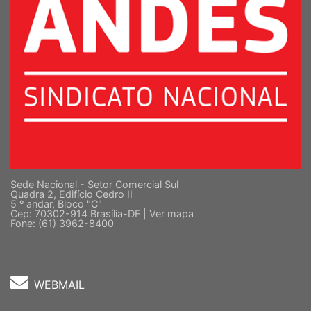
Sede Nacional - Setor Comercial Sul
Quadra 2, Edifício Cedro II
5 º andar, Bloco "C"
Cep: 70302-914 Brasília-DF |
Ver mapa
Fone: (61) 3962-8400
WEBMAIL