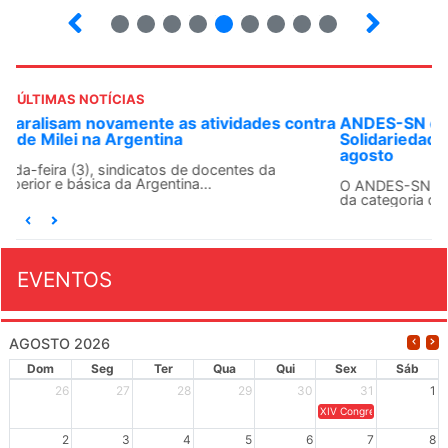
2
3
4
5
6
7
8
9
ÚLTIMAS NOTÍCIAS
ANDES-SN convoca docentes para Dia de
Solidariedade Internacionalista com Cuba em 13 de
agosto
O ANDES-SN conclama suas seções sindicais e o conjunto
da categoria docente a construírem, no dia...
EVENTOS
AGOSTO 2026
Dom
Seg
Ter
Qua
Qui
Sex
Sáb
26
27
28
29
30
31
1
XIV Congresso Brasileiro 