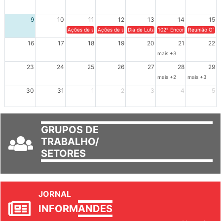
2
3
4
5
6
7
8
9
10
11
12
13
14
15
Ações de solidariedade a Cuba no Rio Grande do Sul - 100 anos 
Ações de solidariedade a Cuba no Rio Grande do Su
Dia de Luta em Defesa de Cuba e da S
102º Encontro da Regional
Reunião GTPE
16
17
18
19
20
21
22
mais +3
23
24
25
26
27
28
29
mais +2
mais +3
30
31
1
2
3
4
5
GRUPOS DE
TRABALHO/
SETORES
JORNAL
INFORM
ANDES