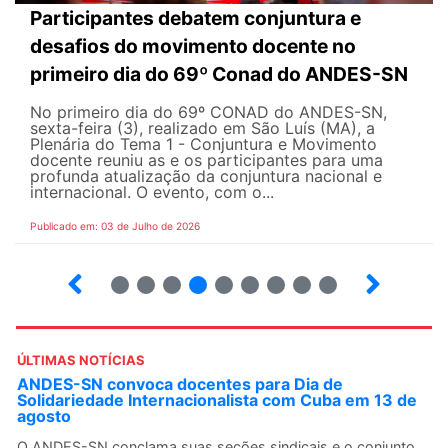
Participantes debatem conjuntura e
desafios do movimento docente no
primeiro dia do 69º Conad do ANDES-SN
No primeiro dia do 69º CONAD do ANDES-SN,
sexta-feira (3), realizado em São Luís (MA), a
Plenária do Tema 1 - Conjuntura e Movimento
docente reuniu as e os participantes para uma
profunda atualização da conjuntura nacional e
internacional. O evento, com o...
Publicado em: 03 de Julho de 2026
2
3
4
5
6
7
8
9
ÚLTIMAS NOTÍCIAS
ANDES-SN convoca docentes para Dia de
Solidariedade Internacionalista com Cuba em 13 de
agosto
O ANDES-SN conclama suas seções sindicais e o conjunto