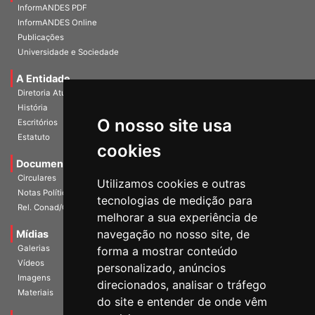
InformANDES PDF
InformANDES Online
Publicações
Universidade e Sociedade
A Entidade
Diretoria Atual
História
O nosso site usa
Escritórios
Estatuto
cookies
Documentos
Circulares
Utilizamos cookies e outras
Notas Políticas
tecnologias de medição para
Rel. Conad/Congresso
melhorar a sua experiência de
navegação no nosso site, de
Mídias
Galerias
forma a mostrar conteúdo
Vídeos
personalizado, anúncios
Imagens
direcionados, analisar o tráfego
Materiais
do site e entender de onde vêm