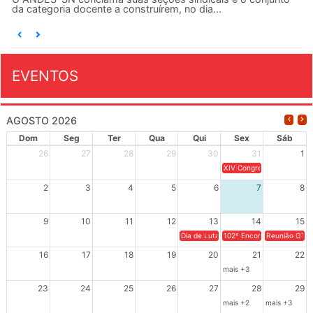
da categoria docente a construírem, no dia...
EVENTOS
AGOSTO 2026
Dom
Seg
Ter
Qua
Qui
Sex
Sáb
26
27
28
29
30
31
1
XIV Congresso Brasileiro 
2
3
4
5
6
7
8
9
10
11
12
13
14
15
Dia de Luta em Defesa de Cuba e da S
102º Encontro da Regional
Reunião GTPE
16
17
18
19
20
21
22
mais +3
23
24
25
26
27
28
29
mais +2
mais +3