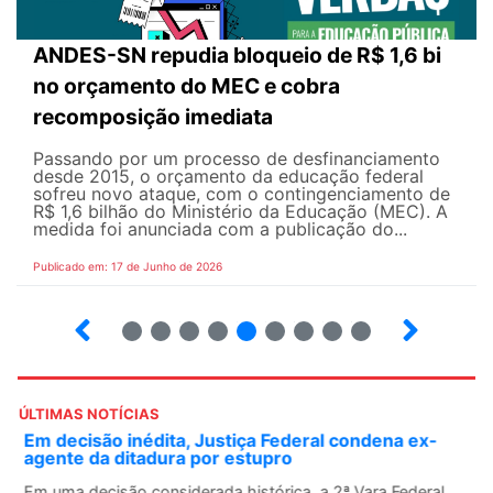
ANDES-SN repudia bloqueio de R$ 1,6 bi
no orçamento do MEC e cobra
recomposição imediata
Passando por um processo de desfinanciamento
desde 2015, o orçamento da educação federal
sofreu novo ataque, com o contingenciamento de
R$ 1,6 bilhão do Ministério da Educação (MEC). A
medida foi anunciada com a publicação do...
Publicado em: 17 de Junho de 2026
2
3
4
5
6
7
8
9
10
ÚLTIMAS NOTÍCIAS
Em decisão inédita, Justiça Federal condena ex-
agente da ditadura por estupro
Em uma decisão considerada histórica, a 2ª Vara Federal