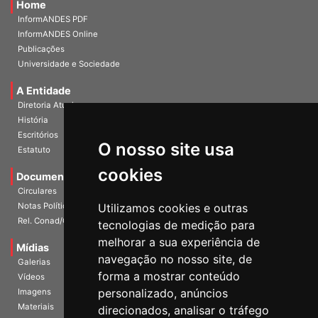
InformANDES PDF
InformANDES Online
Publicações
Universidade e Sociedade
A Entidade
Diretoria Atual
História
Escritórios
Estatuto
O nosso site usa
Documentos
cookies
Circulares
Notas Políticas
Utilizamos cookies e outras
Rel. Conad/Congresso
tecnologias de medição para
Mídias
melhorar a sua experiência de
Galerias
navegação no nosso site, de
Vídeos
forma a mostrar conteúdo
Imagens
personalizado, anúncios
Materiais
direcionados, analisar o tráfego