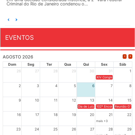
Criminal do Rio de Janeiro condenou o...
EVENTOS
AGOSTO 2026
Dom
Seg
Ter
Qua
Qui
Sex
Sáb
26
27
28
29
30
31
1
XIV Congresso Brasileiro 
2
3
4
5
6
7
8
9
10
11
12
13
14
15
Dia de Luta em Defesa de Cuba e da S
102º Encontro da Regional
Reunião GTPE
16
17
18
19
20
21
22
mais +3
23
24
25
26
27
28
29
mais +2
mais +3