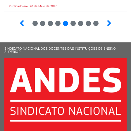
Publicado em: 26 de Maio de 2026
4
5
6
7
8
9
10
12
SINDICATO NACIONAL DOS DOCENTES DAS INSTITUIÇÕES DE ENSINO
SUPERIOR