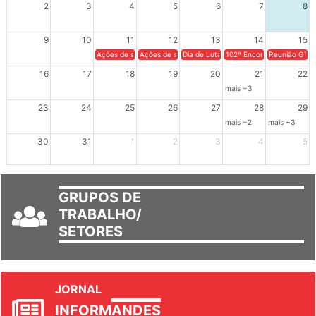
2
3
4
5
6
7
8
9
10
11
12
13
14
15
Ações de solidariedade a Cuba no Rio Grande do Sul - 100 anos 
Ações de solidariedade a Cuba no Rio Grande do Su
Dia de Luta em Defesa de Cuba e da S
102º Encontro da Regional
Reunião GTPE
16
17
18
19
20
21
22
mais +3
23
24
25
26
27
28
29
mais +2
mais +3
30
31
1
2
3
4
5
GRUPOS DE
TRABALHO/
SETORES
JORNAL
INFORM
ANDES