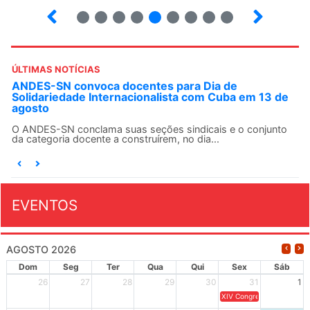
12
13
14
15
16
17
18
19
ÚLTIMAS NOTÍCIAS
ANDES-SN convoca docentes para Dia de
Solidariedade Internacionalista com Cuba em 13 de
agosto
O ANDES-SN conclama suas seções sindicais e o conjunto
da categoria docente a construírem, no dia...
EVENTOS
AGOSTO 2026
Dom
Seg
Ter
Qua
Qui
Sex
Sáb
26
27
28
29
30
31
1
XIV Congresso Brasileiro 