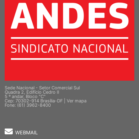
Sede Nacional - Setor Comercial Sul
Quadra 2, Edifício Cedro II
5 º andar, Bloco "C"
Cep: 70302-914 Brasília-DF |
Ver mapa
Fone: (61) 3962-8400
WEBMAIL