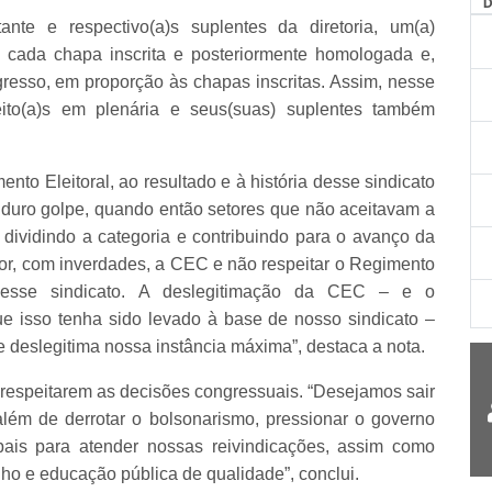
te e respectivo(a)s suplentes da diretoria, um(a)
e cada chapa inscrita e posteriormente homologada e,
resso, em proporção às chapas inscritas. Assim, nesse
leito(a)s em plenária e seus(suas) suplentes também
nto Eleitoral, ao resultado e à história desse sindicato
 duro golpe, quando então setores que não aceitavam a
, dividindo a categoria e contribuindo para o avanço da
or, com inverdades, a CEC e não respeitar o Regimento
 desse sindicato. A deslegitimação da CEC – e o
 isso tenha sido levado à base de nosso sindicato –
 deslegitima nossa instância máxima”, destaca a nota.
 respeitarem as decisões congressuais. “Desejamos sair
 além de derrotar o bolsonarismo, pressionar o governo
pais para atender nossas reivindicações, assim como
alho e educação pública de qualidade”, conclui.