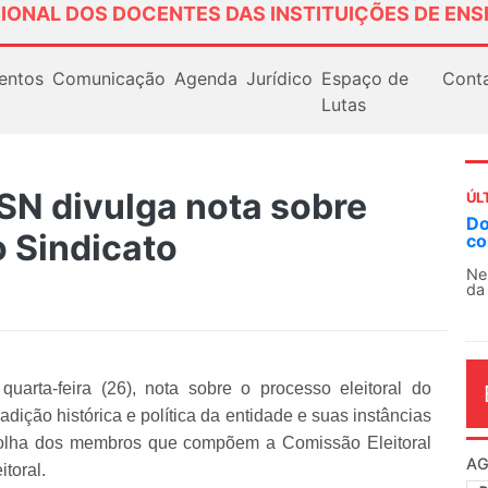
IONAL DOS DOCENTES DAS INSTITUIÇÕES DE ENS
entos
Comunicação
Agenda
Jurídico
Espaço de
Cont
Lutas
SN divulga nota sobre
ÚL
Docentes paralisam nov
o Sindicato
contra as políticas de Mi
Nessa segunda-feira (3), si
da educação superior e básic
uarta-feira (26), nota sobre o processo eleitoral do
dição histórica e política da entidade e suas instâncias
colha dos membros que compõem a Comissão Eleitoral
AG
toral.