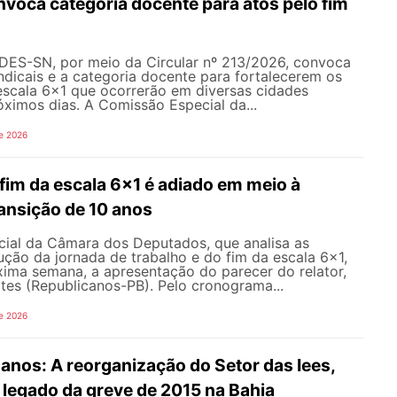
oca categoria docente para atos pelo fim
NDES-SN, por meio da Circular nº 213/2026, convoca
ndicais e a categoria docente para fortalecerem os
escala 6x1 que ocorrerão em diversas cidades
róximos dias. A Comissão Especial da...
e 2026
fim da escala 6x1 é adiado em meio à
ansição de 10 anos
ial da Câmara dos Deputados, que analisa as
ção da jornada de trabalho e do fim da escala 6x1,
xima semana, a apresentação do parecer do relator,
tes (Republicanos-PB). Pelo cronograma...
e 2026
nos: A reorganização do Setor das Iees,
o legado da greve de 2015 na Bahia