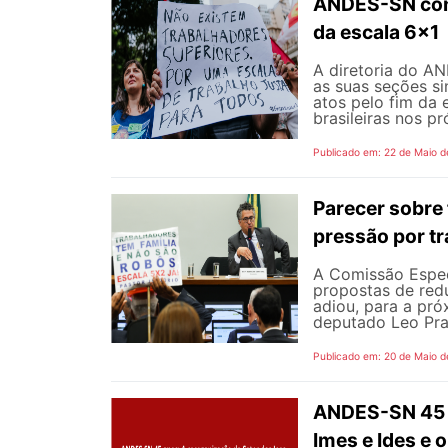
ANDES-SN conv
da escala 6x1
A diretoria do A
as suas seções si
atos pelo fim da 
brasileiras nos p
Publicado em: 22 de Maio d
Parecer sobre 
pressão por tr
A Comissão Espec
propostas de redu
adiou, para a pró
deputado Leo Pra
Publicado em: 20 de Maio d
ANDES-SN 45 a
Imes e Ides e 