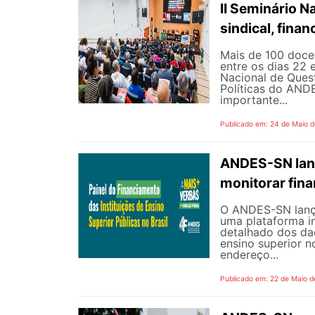
II Seminário 
sindical, fina
Mais de 100 docen
entre os dias 22 
Nacional de Quest
Políticas do AND
importante...
Publicado em: 24 de Maio 
ANDES-SN lanç
monitorar fin
O ANDES-SN lançou
uma plataforma i
detalhado dos dad
ensino superior n
endereço...
Publicado em: 22 de Maio d