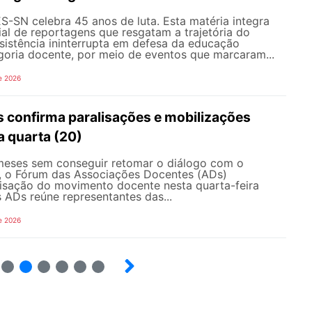
-SN celebra 45 anos de luta. Esta matéria integra
al de reportagens que resgatam a trajetória do
esistência ininterrupta em defesa da educação
goria docente, por meio de eventos que marcaram...
e 2026
 confirma paralisações e mobilizações
a quarta (20)
eses sem conseguir retomar o diálogo com o
, o Fórum das Associações Docentes (ADs)
lisação do movimento docente nesta quarta-feira
 ADs reúne representantes das...
e 2026
8
9
10
12
13