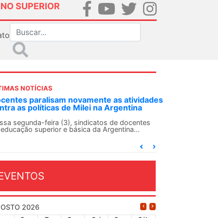
INO SUPERIOR
ato
TIMAS NOTÍCIAS
amente as atividades
ANDES-SN convoca docentes para
lei na Argentina
Solidariedade Internacionalista 
13 de agosto
ndicatos de docentes
a da Argentina...
O ANDES-SN conclama suas seções sind
conjunto da categoria docente a constr
dia...
EVENTOS
OSTO 2026