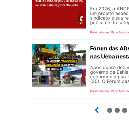
Em 2026, o ANDES
um projeto especi
sindicato e sua r
pública e da cate
Publicado em: 19 de Maio d
Fórum das ADs
nas Ueba nest
Após quase dez m
governo da Bahia
confirmou a para
(20). O Fórum das
Publicado em: 19 de Maio d
5
6
7