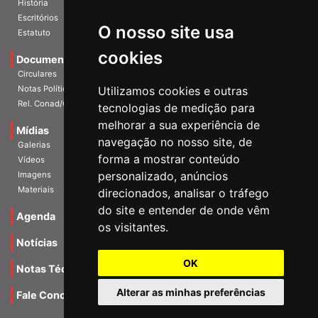
História
O nosso site usa
Escritórios
Estatuto
cookies
Documentos
Circulares
Utilizamos cookies e outras
Notas Políticas
tecnologias de medição para
Rel. Conad/Congresso
melhorar a sua experiência de
navegação no nosso site, de
Mídias
Galerias
forma a mostrar conteúdo
Vídeos
personalizado, anúncios
Imagens
direcionados, analisar o tráfego
Materiais
do site e entender de onde vêm
os visitantes.
Agenda
Notícias
OK
Notas Técnicas
Alterar as minhas preferências
Fale Conocsco