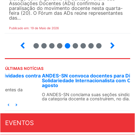
Associações Docentes (ADs) confirmou a
paralisação do movimento docente nesta quarta-
feira (20). O Fórum das ADs reúne representantes
das...
Publicado em: 19 de Maio de 2026
5
6
7
8
9
10
12
13
ÚLTIMAS NOTÍCIAS
ANDES-SN convoca docentes para Dia de
Solidariedade Internacionalista com Cuba em 13 de
agosto
O ANDES-SN conclama suas seções sindicais e o conjunto
da categoria docente a construírem, no dia...
EVENTOS