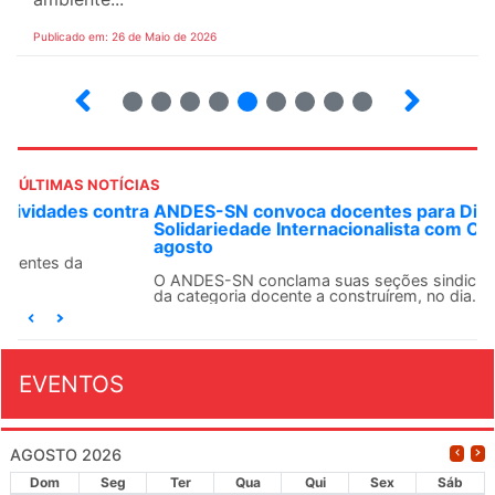
Publicado em: 26 de Maio de 2026
4
5
6
7
8
9
10
12
ÚLTIMAS NOTÍCIAS
ANDES-SN convoca docentes para Dia de
Solidariedade Internacionalista com Cuba em 13 de
agosto
O ANDES-SN conclama suas seções sindicais e o conjunto
da categoria docente a construírem, no dia...
EVENTOS
AGOSTO 2026