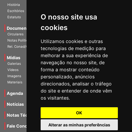
Diretoria Atual
História
O nosso site usa
Escritórios
Estatuto
cookies
Documentos
Circulares
Utilizamos cookies e outras
Notas Políticas
tecnologias de medição para
Rel. Conad/Congresso
melhorar a sua experiência de
navegação no nosso site, de
Mídias
Galerias
forma a mostrar conteúdo
Vídeos
personalizado, anúncios
Imagens
direcionados, analisar o tráfego
Materiais
do site e entender de onde vêm
os visitantes.
Agenda
Notícias
OK
Notas Técnicas
Alterar as minhas preferências
Fale Conocsco