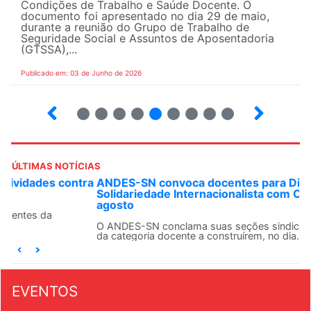
Condições de Trabalho e Saúde Docente. O
documento foi apresentado no dia 29 de maio,
durante a reunião do Grupo de Trabalho de
Seguridade Social e Assuntos de Aposentadoria
(GTSSA),...
Publicado em: 03 de Junho de 2026
3
4
5
6
7
8
9
10
ÚLTIMAS NOTÍCIAS
ANDES-SN convoca docentes para Dia de
Solidariedade Internacionalista com Cuba em 13 de
agosto
O ANDES-SN conclama suas seções sindicais e o conjunto
da categoria docente a construírem, no dia...
EVENTOS