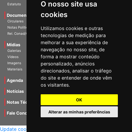
O nosso site usa
Escritórios
Estatuto
cookies
Documentos
Circulares
Utilizamos cookies e outras
Notas Políticas
tecnologias de medição para
Rel. Conad/Congresso
melhorar a sua experiência de
navegação no nosso site, de
Mídias
Galerias
forma a mostrar conteúdo
Vídeos
personalizado, anúncios
Imagens
direcionados, analisar o tráfego
Materiais
do site e entender de onde vêm
os visitantes.
Agenda
Notícias
OK
Notas Técnicas
Alterar as minhas preferências
Fale Conocsco
MANTIDO POR Camaleão Soft