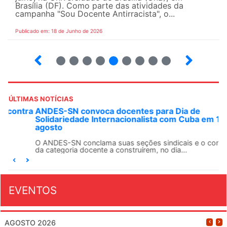
Brasília (DF). Como parte das atividades da
campanha "Sou Docente Antirracista", o...
Publicado em: 18 de Junho de 2026
2
3
4
5
6
7
8
9
10
ÚLTIMAS NOTÍCIAS
ANDES-SN convoca docentes para Dia de
Solidariedade Internacionalista com Cuba em 13 de
agosto
O ANDES-SN conclama suas seções sindicais e o conjunto
da categoria docente a construírem, no dia...
EVENTOS