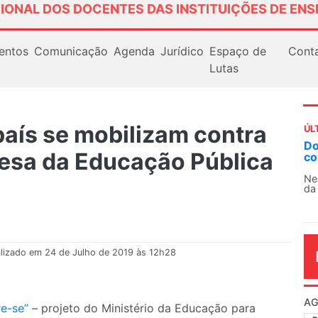
IONAL DOS DOCENTES DAS INSTITUIÇÕES DE ENS
entos
Comunicação
Agenda
Jurídico
Espaço de
Cont
Lutas
país se mobilizam contra
ÚL
Docentes paralisam novamente as atividades
AN
fesa da Educação Pública
contra as políticas de Milei na Argentina
So
13
Nessa segunda-feira (3), sindicatos de docentes
da educação superior e básica da Argentina...
O 
co
dia
lizado em 24 de Julho de 2019 às 12h28
AG
e-se”
– projeto do Ministério da Educação para