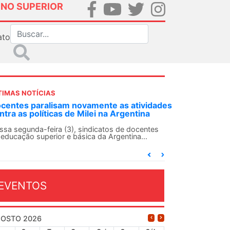
INO SUPERIOR
ato
TIMAS NOTÍCIAS
DES-SN convoca docentes para Dia de
lidariedade Internacionalista com Cuba em
 de agosto
ANDES-SN conclama suas seções sindicais e o
njunto da categoria docente a construírem, no
...
EVENTOS
OSTO 2026