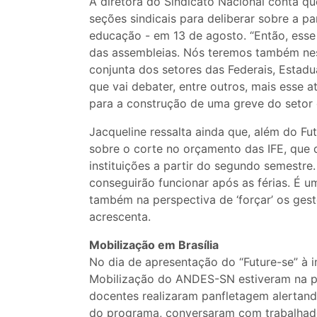
A diretora do Sindicato Nacional conta q
seções sindicais para deliberar sobre a pa
educação - em 13 de agosto. “Então, esse
das assembleias. Nós teremos também ness
conjunta dos setores das Federais, Estadu
que vai debater, entre outros, mais esse 
para a construção de uma greve do setor 
Jacqueline ressalta ainda que, além do Fu
sobre o corte no orçamento das IFE, que 
instituições a partir do segundo semestre.
conseguirão funcionar após as férias. É 
também na perspectiva de ‘forçar’ os ges
acrescenta.
Mobilização em Brasília
No dia de apresentação do “Future-se” à i
Mobilização do ANDES-SN estiveram na po
docentes realizaram panfletagem alertando
do programa, conversaram com trabalhado