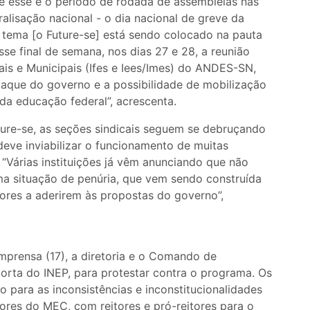
ue esse é o período de rodada de assembleias nas
ralisação nacional - o dia nacional de greve da
 tema [o Future-se] está sendo colocado na pauta
e final de semana, nos dias 27 e 28, a reunião
ais e Municipais (Ifes e Iees/Imes) do ANDES-SN,
ataque do governo e a possibilidade de mobilização
da educação federal”, acrescenta.
ture-se, as seções sindicais seguem se debruçando
deve inviabilizar o funcionamento de muitas
 “Várias instituições já vêm anunciando que não
uma situação de penúria, que vem sendo construída
tores a aderirem às propostas do governo”,
mprensa (17), a diretoria e o Comando de
rta do INEP, para protestar contra o programa. Os
 para as inconsistências e inconstitucionalidades
res do MEC, com reitores e pró-reitores para o