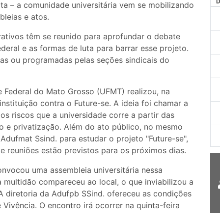
ita – a comunidade universitária vem se mobilizando
bleias e atos.
rativos têm se reunido para aprofundar o debate
ral e as formas de luta para barrar esse projeto.
das ou programadas pelas seções sindicais do
 Federal do Mato Grosso (UFMT) realizou, na
nstituição contra o Future-se. A ideia foi chamar a
s riscos que a universidade corre a partir das
o e privatização. Além do ato público, no mesmo
dufmat Ssind. para estudar o projeto "Future-se",
 e reuniões estão previstos para os próximos dias.
convocou uma assembleia universitária nessa
 multidão compareceu ao local, o que inviabilizou a
 A diretoria da Adufpb SSind. ofereceu as condições
 Vivência. O encontro irá ocorrer na quinta-feira