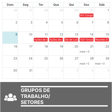
AGOSTO 2026
Dom
Seg
Ter
Qua
Qui
Sex
Sáb
26
27
28
29
30
31
1
XIV Congresso Brasileiro 
2
3
4
5
6
7
8
9
10
11
12
13
14
15
Ações de solidariedade a Cuba no Rio Grande do Sul - 100 anos 
Ações de solidariedade a Cuba no Rio Grande do Su
Dia de Luta em Defesa de Cuba e da S
102º Encontro da Regional
Reunião GTPE
16
17
18
19
20
21
22
mais +3
23
24
25
26
27
28
29
mais +2
mais +3
30
31
1
2
3
4
5
GRUPOS DE
TRABALHO/
SETORES