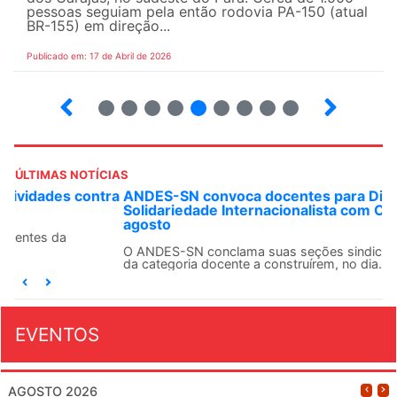
pessoas seguiam pela então rodovia PA-150 (atual
BR-155) em direção...
Publicado em: 17 de Abril de 2026
9
10
12
13
14
15
16
17
ÚLTIMAS NOTÍCIAS
ANDES-SN convoca docentes para Dia de
Solidariedade Internacionalista com Cuba em 13 de
agosto
O ANDES-SN conclama suas seções sindicais e o conjunto
da categoria docente a construírem, no dia...
EVENTOS