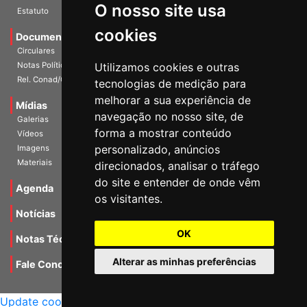
O nosso site usa
Escritórios
Estatuto
cookies
Documentos
Circulares
Utilizamos cookies e outras
Notas Políticas
tecnologias de medição para
Rel. Conad/Congresso
melhorar a sua experiência de
navegação no nosso site, de
Mídias
Galerias
forma a mostrar conteúdo
Vídeos
personalizado, anúncios
Imagens
direcionados, analisar o tráfego
Materiais
do site e entender de onde vêm
os visitantes.
Agenda
Notícias
OK
Notas Técnicas
Alterar as minhas preferências
Fale Conocsco
MANTIDO POR Camaleão Soft