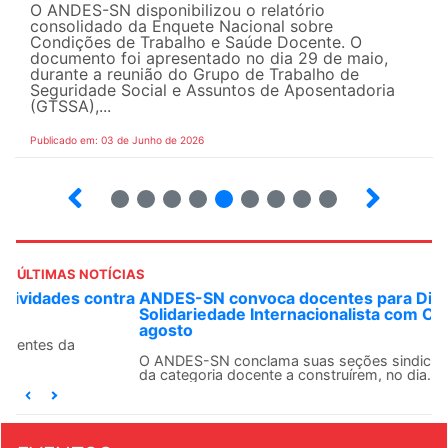
O ANDES-SN disponibilizou o relatório
consolidado da Enquete Nacional sobre
Condições de Trabalho e Saúde Docente. O
documento foi apresentado no dia 29 de maio,
durante a reunião do Grupo de Trabalho de
Seguridade Social e Assuntos de Aposentadoria
(GTSSA),...
Publicado em: 03 de Junho de 2026
3
4
5
6
7
8
9
10
ÚLTIMAS NOTÍCIAS
ANDES-SN convoca docentes para Dia de
Solidariedade Internacionalista com Cuba em 13 de
agosto
O ANDES-SN conclama suas seções sindicais e o conjunto
da categoria docente a construírem, no dia...