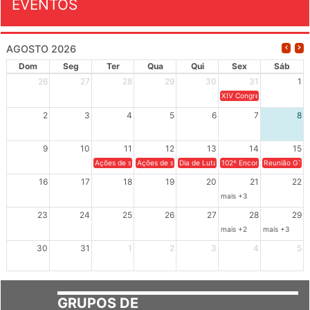
EVENTOS
AGOSTO 2026
Dom
Seg
Ter
Qua
Qui
Sex
Sáb
26
27
28
29
30
31
1
XIV Congresso Brasileiro 
2
3
4
5
6
7
8
9
10
11
12
13
14
15
Ações de solidariedade a Cuba no Rio Grande do Sul - 100 anos 
Ações de solidariedade a Cuba no Rio Grande do Su
Dia de Luta em Defesa de Cuba e da S
102º Encontro da Regional
Reunião GTPE
16
17
18
19
20
21
22
mais +3
23
24
25
26
27
28
29
mais +2
mais +3
30
31
1
2
3
4
5