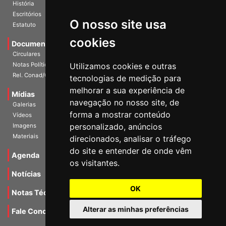
Diretoria Atual
História
O nosso site usa
Escritórios
Estatuto
cookies
Documentos
Circulares
Utilizamos cookies e outras
Notas Políticas
tecnologias de medição para
Rel. Conad/Congresso
melhorar a sua experiência de
navegação no nosso site, de
Mídias
Galerias
forma a mostrar conteúdo
Vídeos
personalizado, anúncios
Imagens
direcionados, analisar o tráfego
Materiais
do site e entender de onde vêm
os visitantes.
Agenda
Notícias
OK
Notas Técnicas
Alterar as minhas preferências
Fale Conocsco