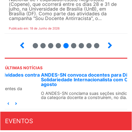
(Copene), que ocorrerá entre os dias 28 e 31 de
julho, na Universidade de Brasília (UnB), em
Brasília (DF). Como parte das atividades da
campanha "Sou Docente Antirracista", o...
Publicado em: 18 de Junho de 2026
2
3
4
5
6
7
8
9
10
ÚLTIMAS NOTÍCIAS
ANDES-SN convoca docentes para Dia de
Solidariedade Internacionalista com Cuba em 13 de
agosto
O ANDES-SN conclama suas seções sindicais e o conjunto
da categoria docente a construírem, no dia...
EVENTOS