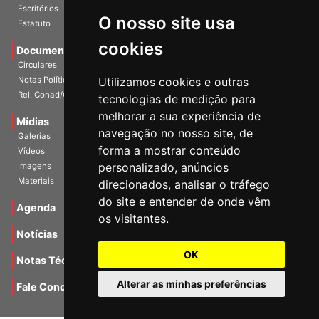
Escritórios
O nosso site usa
Estatuto
cookies
Documentos
Circulares
Notas Políticas
Utilizamos cookies e outras
Rel. Conad/Congresso
tecnologias de medição para
melhorar a sua experiência de
Mídias
navegação no nosso site, de
Galerias
forma a mostrar conteúdo
Vídeos
personalizado, anúncios
Imagens
Materiais
direcionados, analisar o tráfego
do site e entender de onde vêm
Agenda
os visitantes.
Notícias
OK
Notas Técnicas
Alterar as minhas preferências
Fale Conocsco
MANTIDO POR Camaleão Soft