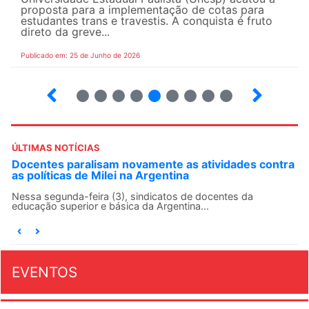
proposta para a implementação de cotas para
estudantes trans e travestis. A conquista é fruto
direto da greve...
Publicado em: 25 de Junho de 2026
2
3
4
5
6
7
8
9
ÚLTIMAS NOTÍCIAS
Docentes paralisam novamente as atividades contra
as políticas de Milei na Argentina
Nessa segunda-feira (3), sindicatos de docentes da
educação superior e básica da Argentina...
EVENTOS