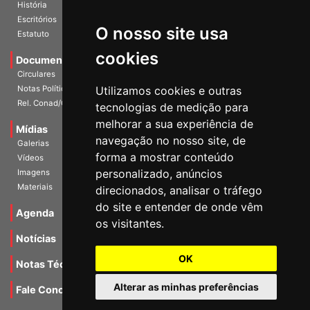
Diretoria Atual
História
O nosso site usa
Escritórios
Estatuto
cookies
Documentos
Circulares
Utilizamos cookies e outras
Notas Políticas
tecnologias de medição para
Rel. Conad/Congresso
melhorar a sua experiência de
navegação no nosso site, de
Mídias
Galerias
forma a mostrar conteúdo
Vídeos
personalizado, anúncios
Imagens
direcionados, analisar o tráfego
Materiais
do site e entender de onde vêm
os visitantes.
Agenda
Notícias
OK
Notas Técnicas
Alterar as minhas preferências
Fale Conocsco