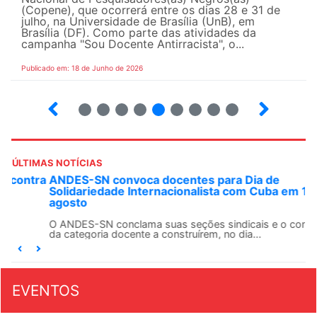
(Copene), que ocorrerá entre os dias 28 e 31 de
julho, na Universidade de Brasília (UnB), em
Brasília (DF). Como parte das atividades da
campanha "Sou Docente Antirracista", o...
Publicado em: 18 de Junho de 2026
2
3
4
5
6
7
8
9
10
ÚLTIMAS NOTÍCIAS
ANDES-SN convoca docentes para Dia de
Solidariedade Internacionalista com Cuba em 13 de
agosto
O ANDES-SN conclama suas seções sindicais e o conjunto
da categoria docente a construírem, no dia...
EVENTOS