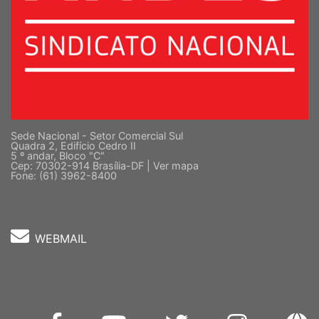
Sede Nacional - Setor Comercial Sul
Quadra 2, Edifício Cedro II
5 º andar, Bloco "C"
Cep: 70302-914 Brasília-DF |
Ver mapa
Fone: (61) 3962-8400
WEBMAIL