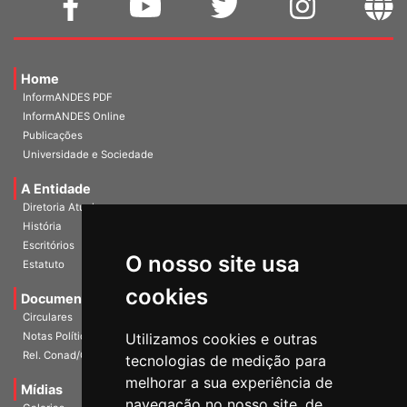
Home
InformANDES PDF
InformANDES Online
Publicações
Universidade e Sociedade
A Entidade
Diretoria Atual
História
O nosso site usa
Escritórios
Estatuto
cookies
Documentos
Circulares
Utilizamos cookies e outras
Notas Políticas
tecnologias de medição para
Rel. Conad/Congresso
melhorar a sua experiência de
navegação no nosso site, de
Mídias