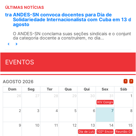
ÚLTIMAS NOTÍCIAS
ANDES-SN convoca docentes para Dia de
Solidariedade Internacionalista com Cuba em 13 de
agosto
O ANDES-SN conclama suas seções sindicais e o conjunto
da categoria docente a construírem, no dia...
EVENTOS
AGOSTO 2026
Dom
Seg
Ter
Qua
Qui
Sex
Sáb
26
27
28
29
30
31
1
XIV Congresso Brasileiro 
2
3
4
5
6
7
8
9
10
11
12
13
14
15