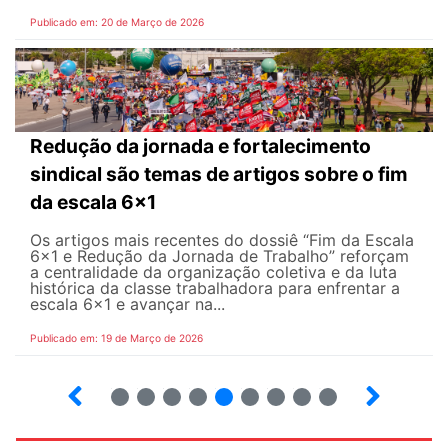
Publicado em: 20 de Março de 2026
Redução da jornada e fortalecimento
sindical são temas de artigos sobre o fim
da escala 6x1
Os artigos mais recentes do dossiê “Fim da Escala
6×1 e Redução da Jornada de Trabalho” reforçam
a centralidade da organização coletiva e da luta
histórica da classe trabalhadora para enfrentar a
escala 6x1 e avançar na...
Publicado em: 19 de Março de 2026
12
13
14
15
16
17
18
19
20