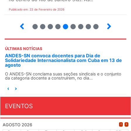
Publicado em: 23 de Fevereiro de 2026
15
16
17
18
19
20
21
22
23
ÚLTIMAS NOTÍCIAS
ANDES-SN convoca docentes para Dia de
Solidariedade Internacionalista com Cuba em 13 de
agosto
O ANDES-SN conclama suas seções sindicais e o conjunto
da categoria docente a construírem, no dia...
EVENTOS
AGOSTO 2026