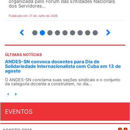
organizada pelo Fórum das Entidades Nacionais
dos Servidores...
Publicado em: 21 de Julho de 2026
2
3
4
5
6
7
8
9
ÚLTIMAS NOTÍCIAS
ANDES-SN convoca docentes para Dia de
Solidariedade Internacionalista com Cuba em 13 de
agosto
O ANDES-SN conclama suas seções sindicais e o conjunto
da categoria docente a construírem, no dia...
EVENTOS