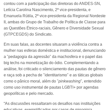
contou com a participação das diretoras do ANDES-SN,
Letícia Carolina Nascimento, 2ª vice-presidenta, e
Emanuela Rútila, 2ª vice-presidenta da Regional Nordeste
II, ambas do Grupo de Trabalho de Política de Classe para
as Questões Étnico-raciais, Gênero e Diversidade Sexual
(GTPCEGDS) do Sindicato.
Em suas falas, as docentes situaram a violência contra a
mulher nas esferas doméstica e institucional, denunciando
a "pedagogia da agressão" da machosfera e o papel das
big techs na monetização do ódio. Complementando a
análise, foi criticado o silenciamento das pautas de gênero
e raça sob a pecha de "identitarismo" e as táticas globais
como o pânico moral, além do "
pinkwashing
", entendido
como uso instrumental de pautas LGBTI+ por agendas
geopolíticas e pelo mercado.
“As discussões ressaltaram os desafios nas instituições
educativas, exemplificados por casos de misoginia