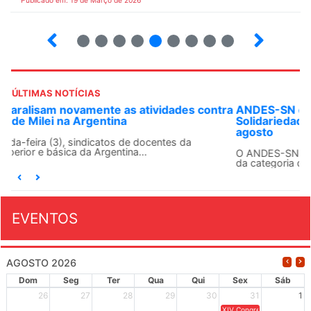
Publicado em: 19 de Março de 2026
12
13
14
15
16
17
18
19
20
ÚLTIMAS NOTÍCIAS
ANDES-SN convoca docentes para Dia de
Solidariedade Internacionalista com Cuba em 13 de
agosto
O ANDES-SN conclama suas seções sindicais e o conjunto
da categoria docente a construírem, no dia...
EVENTOS
AGOSTO 2026
Dom
Seg
Ter
Qua
Qui
Sex
Sáb
26
27
28
29
30
31
1