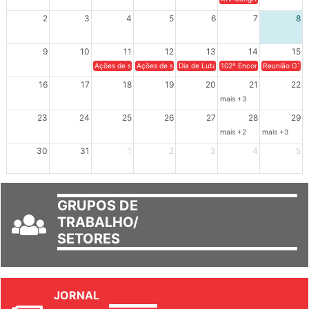
XIV Congresso Brasileiro 
2
3
4
5
6
7
8
9
10
11
12
13
14
15
Ações de solidariedade a Cuba no Rio Grande do Sul - 100 anos 
Ações de solidariedade a Cuba no Rio Grande do Su
Dia de Luta em Defesa de Cuba e da S
102º Encontro da Regional
Reunião GTPE
16
17
18
19
20
21
22
mais +3
23
24
25
26
27
28
29
mais +2
mais +3
30
31
1
2
3
4
5
GRUPOS DE
TRABALHO/
SETORES
JORNAL