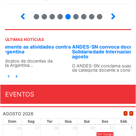
12
13
14
15
16
17
18
19
ÚLTIMAS NOTÍCIAS
ANDES-SN convoca docentes para Dia de
Solidariedade Internacionalista com Cuba em 13 de
agosto
O ANDES-SN conclama suas seções sindicais e o conjunto
da categoria docente a construírem, no dia...
EVENTOS
AGOSTO 2026
Dom
Seg
Ter
Qua
Qui
Sex
Sáb
26
27
28
29
30
31
1