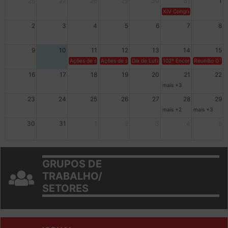
26
27
28
29
30
31
1
XIV Congresso Brasileiro 
2
3
4
5
6
7
8
9
10
11
12
13
14
15
Ações de solidariedade a Cuba no Rio Grande do Sul - 100 anos 
Ações de solidariedade a Cuba no Rio Grande do Su
Dia de Luta em Defesa de Cuba e da S
102º Encontro da Regional
Reunião GTPE
16
17
18
19
20
21
22
mais +3
23
24
25
26
27
28
29
mais +2
mais +3
30
31
1
2
3
4
5
GRUPOS DE
TRABALHO/
SETORES