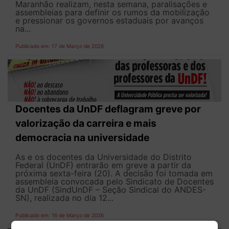
Maranhão realizam, nesta semana, paralisações e
assembleias para definir os rumos da mobilização
e pressionar os governos estaduais por avanços
na...
Publicado em: 17 de Março de 2026
Docentes da UnDF deflagram greve por
valorização da carreira e mais
democracia na universidade
As e os docentes da Universidade do Distrito
Federal (UnDF) entrarão em greve a partir da
próxima sexta-feira (20). A decisão foi tomada em
assembleia convocada pelo Sindicato de Docentes
da UnDF (SindUnDF – Seção Sindical do ANDES-
SN), realizada no dia 12...
Publicado em: 16 de Março de 2026