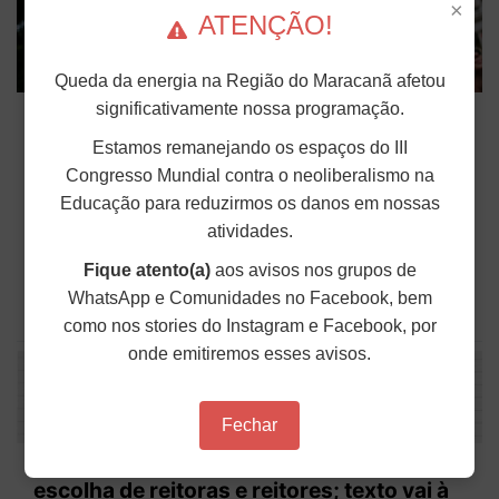
×
ATENÇÃO!
Queda da energia na Região do Maracanã afetou
Novos artigos de dossiê debatem saúde
significativamente nossa programação.
mental, desigualdades de gênero e
Estamos remanejando os espaços do III
impactos da jornada 6x1
Congresso Mundial contra o neoliberalismo na
Educação para reduzirmos os danos em nossas
O dossiê “Fim da Escala 6×1 e Redução da
Jornada de Trabalho” publicou mais três textos
atividades.
que aprofundam o debate sobre os efeitos da
organização do tempo de trabalho na vida da
Fique atento(a)
aos avisos nos grupos de
classe trabalhadora. Os 27º, 28º e 29º artigos da...
WhatsApp e Comunidades no Facebook, bem
Publicado em: 12 de Março de 2026
como nos stories do Instagram e Facebook, por
onde emitiremos esses avisos.
Fechar
Senado aprova fim da lista tríplice para
escolha de reitoras e reitores; texto vai à