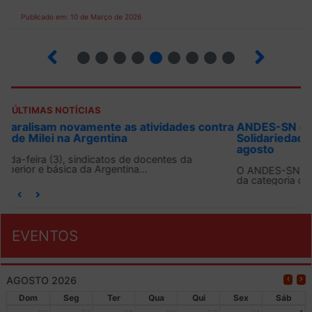
Publicado em: 10 de Março de 2026
13
14
15
16
17
18
19
20
21
ÚLTIMAS NOTÍCIAS
ANDES-SN convoca docentes para Dia de
Solidariedade Internacionalista com Cuba em 13 de
agosto
O ANDES-SN conclama suas seções sindicais e o conjunto
da categoria docente a construírem, no dia...
EVENTOS
AGOSTO 2026
Dom
Seg
Ter
Qua
Qui
Sex
Sáb