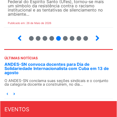
Federal do Espírito Santo (Ufes), tornou-se mais
um símbolo da resistência contra o racismo
institucional e as tentativas de silenciamento no
ambiente...
Publicado em: 26 de Maio de 2026
4
5
6
7
8
9
10
12
ÚLTIMAS NOTÍCIAS
ANDES-SN convoca docentes para Dia de
Solidariedade Internacionalista com Cuba em 13 de
agosto
O ANDES-SN conclama suas seções sindicais e o conjunto
da categoria docente a construírem, no dia...
EVENTOS