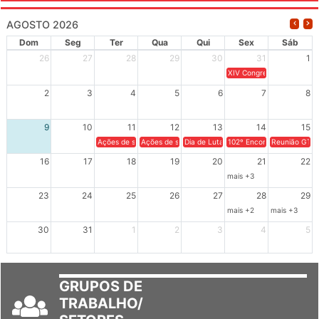
AGOSTO 2026
Dom
Seg
Ter
Qua
Qui
Sex
Sáb
26
27
28
29
30
31
1
XIV Congresso Brasileiro 
2
3
4
5
6
7
8
9
10
11
12
13
14
15
Ações de solidariedade a Cuba no Rio Grande do Sul - 100 anos 
Ações de solidariedade a Cuba no Rio Grande do Su
Dia de Luta em Defesa de Cuba e da S
102º Encontro da Regional
Reunião GTPE
16
17
18
19
20
21
22
mais +3
23
24
25
26
27
28
29
mais +2
mais +3
30
31
1
2
3
4
5
GRUPOS DE
TRABALHO/