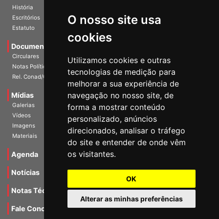
História
O nosso site usa
Escritórios
Estatuto
cookies
Documentos
Circulares
Utilizamos cookies e outras
Notas Políticas
tecnologias de medição para
Rel. Conad/Congresso
melhorar a sua experiência de
navegação no nosso site, de
Mídias
Galerias
forma a mostrar conteúdo
Vídeos
personalizado, anúncios
Imagens
direcionados, analisar o tráfego
Materiais
do site e entender de onde vêm
os visitantes.
Agenda
Notícias
OK
Notas Técnicas
Alterar as minhas preferências
Fale Conocsco