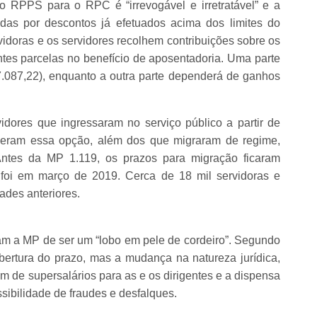
 RPPS para o RPC é “irrevogável e irretratável” e a
idas por descontos já efetuados acima dos limites do
doras e os servidores recolhem contribuições sobre os
rentes parcelas no benefício de aposentadoria. Uma parte
.087,22), enquanto a outra parte dependerá de ganhos
idores que ingressaram no serviço público a partir de
zeram essa opção, além dos que migraram de regime,
Antes da MP 1.119, os prazos para migração ficaram
a foi em março de 2019. Cerca de 18 mil servidoras e
ades anteriores.
m a MP de ser um “lobo em pele de cordeiro”. Segundo
abertura do prazo, mas a mudança na natureza jurídica,
ém de supersalários para as e os dirigentes e a dispensa
sibilidade de fraudes e desfalques.