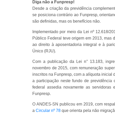
Diga não a Funpresp!
Desde a criação da previdência complement
se posiciona contrário ao Funpresp, orienta
são definidas, mas os benefícios não.
Implementado por meio da Lei nº 12.618/20
Público Federal teve origem em 2013, mas d
ao direito à aposentadoria integral e à par
Único (RJU).
Com a publicação da Lei n° 13.183, ingres
novembro de 2015, com remuneração superi
inscritos na Funpresp, com a alíquota inicial
a participação neste fundo de previdênci
federal assedia novamente as servidoras e
Funpresp.
O ANDES-SN publicou em 2019, com respaldo
a
Circular nº 78
que orienta pela não migraç