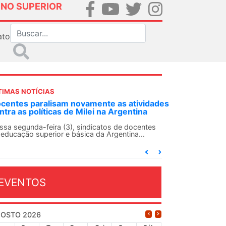
INO SUPERIOR
ato
TIMAS NOTÍCIAS
s
ANDES-SN convoca docentes para Dia de
Solidariedade Internacionalista com Cuba em
13 de agosto
O ANDES-SN conclama suas seções sindicais e o
conjunto da categoria docente a construírem, no
dia...
EVENTOS
OSTO 2026