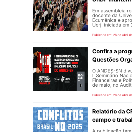
Em assembleia rea
docente da Unive
Ecumênica e apro
Uerj, iniciada em 
Publicado em: 28 de Abril d
Confira a prog
Questões Org
O ANDES-SN divul
II Seminário Naci
Financeiras e Polí
de maio, no Auditó
Publicado em: 28 de Abril d
Relatório da 
campo e traba
A publicação tam