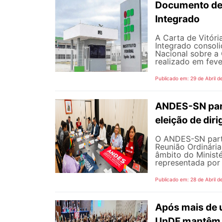
Documento def
Integrado
A Carta de Vitór
Integrado consol
Nacional sobre a
realizado em fever
Publicado em: 29 de Abril d
ANDES-SN part
eleição de diri
O ANDES-SN partic
Reunião Ordinári
âmbito do Minist
representada por 
Publicado em: 28 de Abril d
Após mais de 
UnDF mantêm 