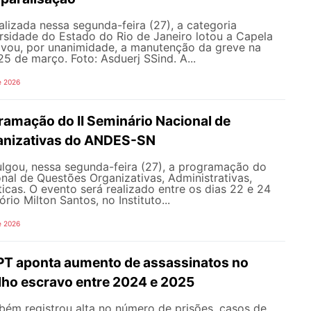
lizada nessa segunda-feira (27), a categoria
rsidade do Estado do Rio de Janeiro lotou a Capela
vou, por unanimidade, a manutenção da greve na
25 de março. Foto: Asduerj SSind. A...
e 2026
ramação do II Seminário Nacional de
anizativas do ANDES-SN
gou, nessa segunda-feira (27), a programação do
onal de Questões Organizativas, Administrativas,
ticas. O evento será realizado entre os dias 22 e 24
rio Milton Santos, no Instituto...
e 2026
CPT aponta aumento de assassinatos no
lho escravo entre 2024 e 2025
bém registrou alta no número de prisões, casos de