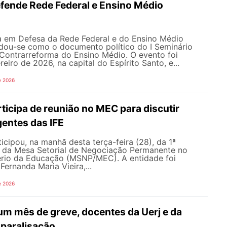
ende Rede Federal e Ensino Médio
ia em Defesa da Rede Federal e do Ensino Médio
idou-se como o documento político do I Seminário
 Contrarreforma do Ensino Médio. O evento foi
eiro de 2026, na capital do Espírito Santo, e...
e 2026
icipa de reunião no MEC para discutir
gentes das IFE
ipou, na manhã desta terça-feira (28), da 1ª
a da Mesa Setorial de Negociação Permanente no
ério da Educação (MSNP/MEC). A entidade foi
Fernanda Maria Vieira,...
e 2026
um mês de greve, docentes da Uerj e da
paralisação