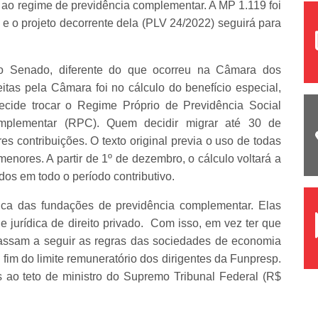
s ao regime de previdência complementar. A MP 1.119 foi
 o projeto decorrente dela (PLV 24/2022) seguirá para
no Senado, diferente do que ocorreu na Câmara dos
tas pela Câmara foi no cálculo do benefício especial,
de trocar o Regime Próprio de Previdência Social
plementar (RPC). Quem decidir migrar até 30 de
s contribuições. O texto original previa o uso de todas
menores. A partir de 1º de dezembro, o cálculo voltará a
dos em todo o período contributivo.
ica das fundações de previdência complementar. Elas
 jurídica de direito privado. Com isso, em vez ter que
passam a seguir as regras das sociedades de economia
fim do limite remuneratório dos dirigentes da Funpresp.
s ao teto de ministro do Supremo Tribunal Federal (R$