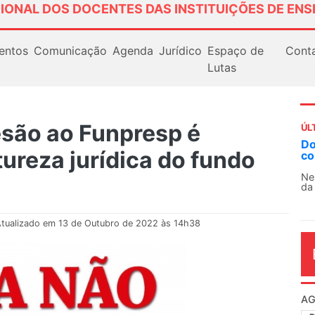
IONAL DOS DOCENTES DAS INSTITUIÇÕES DE ENS
entos
Comunicação
Agenda
Jurídico
Espaço de
Cont
Lutas
são ao Funpresp é
ÚL
Docentes paralisam novamente as atividade
ureza jurídica do fundo
contra as políticas de Milei na Argentina
Nessa segunda-feira (3), sindicatos de docentes
da educação superior e básica da Argentina...
tualizado em 13 de Outubro de 2022 às 14h38
AG