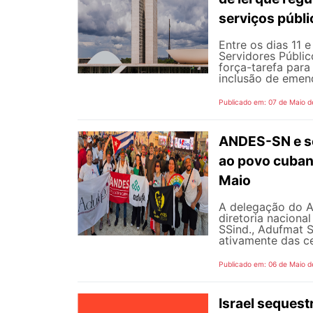
serviços públ
Entre os dias 11 
Servidores Públic
força-tarefa para
inclusão de emend
Publicado em: 07 de Maio d
ANDES-SN e se
ao povo cubano
Maio
A delegação do 
diretoria naciona
SSind., Adufmat S
ativamente das ce
Publicado em: 06 de Maio d
Israel sequest