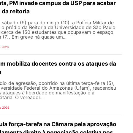
nta, PM invade campus da USP para acabar
da reitoria
ábado (9) para domingo (10), a Polícia Militar de
 o prédio da Reitoria da Universidade de São Paulo
ar cerca de 150 estudantes que ocupavam o espaço
a (7). Em greve há quase um...
e 2026
am mobiliza docentes contra os ataques da
a
io de agressão, ocorrido na última terça-feira (5),
versidade Federal do Amazonas (Ufam), reacendeu
s ataques à liberdade de manifestação e à
tária. O vereador...
e 2026
ula força-tarefa na Câmara pela aprovação
ulamenta direito à negociação coletiva nos