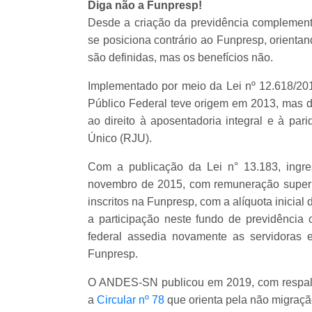
Diga não a Funpresp!
Desde a criação da previdência complement
se posiciona contrário ao Funpresp, orienta
são definidas, mas os benefícios não.
Implementado por meio da Lei nº 12.618/20
Público Federal teve origem em 2013, mas d
ao direito à aposentadoria integral e à par
Único (RJU).
Com a publicação da Lei n° 13.183, ingres
novembro de 2015, com remuneração superi
inscritos na Funpresp, com a alíquota inicial
a participação neste fundo de previdênci
federal assedia novamente as servidoras e
Funpresp.
O ANDES-SN publicou em 2019, com respaldo
a
Circular nº 78
que orienta pela não migraç