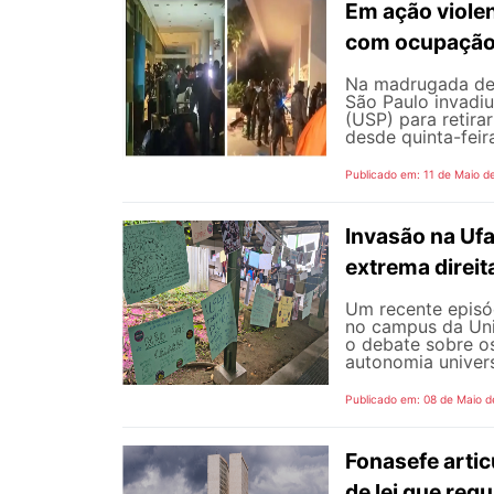
Em ação viole
com ocupação 
Na madrugada de s
São Paulo invadiu
(USP) para retir
desde quinta-feir
Publicado em: 11 de Maio d
Invasão na Uf
extrema direit
Um recente episód
no campus da Uni
o debate sobre o
autonomia universi
Publicado em: 08 de Maio d
Fonasefe artic
de lei que reg