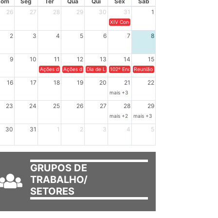
OSTO 2026
Dom
Seg
Ter
Qua
Qui
Sex
Sáb
26
27
28
29
30
31
1
XIV Congresso Brasileiro de Pesquisadores(a
2
3
4
5
6
7
8
9
10
11
12
13
14
15
Ações de solidariedade a Cuba no Rio Grande do Sul - 100 anos de Fidel: a
Ações de solidariedade a Cuba no Rio Grande do Sul - Como apoi
Dia de Luta em Defesa de Cuba e da Soberania dos Po
102º Encontro da Regional Leste, “Em terra e
Reunião GTPE.
16
17
18
19
20
21
22
mais +3
23
24
25
26
27
28
29
mais +2
mais +3
30
31
1
2
3
4
5
GRUPOS DE
TRABALHO/
SETORES