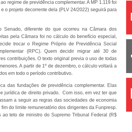
s ao regime de previdência complementar. A MP 1.119 foi
 o projeto decorrente dela (PLV 24/2022) seguirá para
no Senado, diferente do que ocorreu na Câmara dos
tas pela Câmara foi no cálculo do benefício especial,
de trocar o Regime Próprio de Previdência Social
plementar (RPC). Quem decidir migrar até 30 de
s contribuições. O texto original previa o uso de todas
menores. A partir de 1º de dezembro, o cálculo voltará a
dos em todo o período contributivo.
ica das fundações de previdência complementar. Elas
 jurídica de direito privado. Com isso, em vez ter que
passam a seguir as regras das sociedades de economia
fim do limite remuneratório dos dirigentes da Funpresp.
s ao teto de ministro do Supremo Tribunal Federal (R$