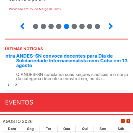
Publicado em: 27 de Março de 2026
12
13
14
15
16
17
18
19
ÚLTIMAS NOTÍCIAS
ANDES-SN convoca docentes para Dia de
Solidariedade Internacionalista com Cuba em 13 de
agosto
O ANDES-SN conclama suas seções sindicais e o conjunto
da categoria docente a construírem, no dia...
EVENTOS
AGOSTO 2026