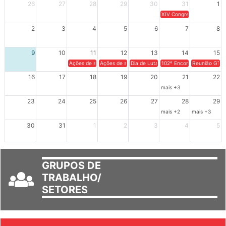
Dom
Seg
Ter
Qua
Qui
Sex
Sáb
26
27
28
29
30
31
1
XIV Congresso Brasileiro 
2
3
4
5
6
7
8
9
10
11
12
13
14
15
Ações de solidariedade a Cuba no Rio Grande do Sul - 100 anos 
Ações de solidariedade a Cuba no Rio Grande do Su
Dia de Luta em Defesa de Cuba e da S
102º Encontro da Regional
Reunião GTPE
16
17
18
19
20
21
22
mais +3
23
24
25
26
27
28
29
mais +2
mais +3
30
31
1
2
3
4
5
GRUPOS DE
TRABALHO/
SETORES