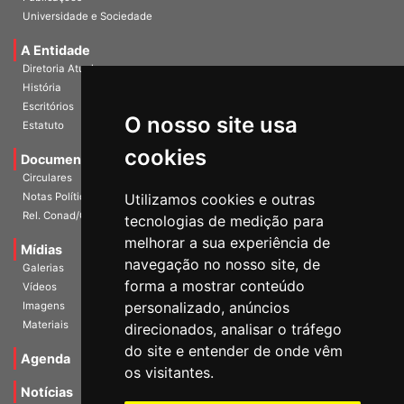
Publicações
Universidade e Sociedade
A Entidade
Diretoria Atual
História
O nosso site usa
Escritórios
Estatuto
cookies
Documentos
Circulares
Utilizamos cookies e outras
Notas Políticas
tecnologias de medição para
Rel. Conad/Congresso
melhorar a sua experiência de
navegação no nosso site, de
Mídias
Galerias
forma a mostrar conteúdo
Vídeos
personalizado, anúncios
Imagens
direcionados, analisar o tráfego
Materiais
do site e entender de onde vêm
os visitantes.
Agenda