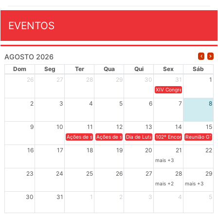
EVENTOS
AGOSTO 2026
Dom
Seg
Ter
Qua
Qui
Sex
Sáb
26
27
28
29
30
31
1
XIV Congresso Brasileiro 
2
3
4
5
6
7
8
9
10
11
12
13
14
15
Ações de solidariedade a Cuba no Rio Grande do Sul - 100 anos 
Ações de solidariedade a Cuba no Rio Grande do Su
Dia de Luta em Defesa de Cuba e da S
102º Encontro da Regional
Reunião GTPE
16
17
18
19
20
21
22
mais +3
23
24
25
26
27
28
29
mais +2
mais +3
30
31
1
2
3
4
5