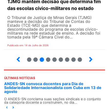
TJMG mantém decisão que determina fim
das escolas cívico-militares no estado
O Tribunal de Justiça de Minas Gerais (TJMG)
manteve a decisão do Tribunal de Contas do
Estado (TCE-MG) que determina a
descontinuidade do programa de escolas cívico-
militares na rede estadual de ensino. A decisão foi
tomada pela 19ª Câmara Cível do...
Publicado em: 14 de Julho de 2026
2
3
4
5
6
7
8
9
ÚLTIMAS NOTÍCIAS
ANDES-SN convoca docentes para Dia de
Solidariedade Internacionalista com Cuba em 13 de
agosto
O ANDES-SN conclama suas seções sindicais e o conjunto
da categoria docente a construírem, no dia...