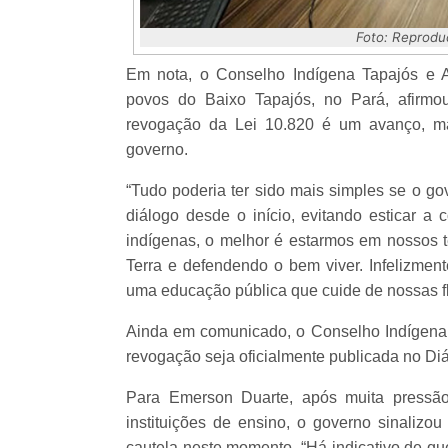
Foto: Reprodu
Em nota, o Conselho Indígena Tapajós e Ar
povos do Baixo Tapajós, no Pará, afirm
revogação da Lei 10.820 é um avanço, ma
governo.
“Tudo poderia ter sido mais simples se o go
diálogo desde o início, evitando esticar a
indígenas, o melhor é estarmos em nossos te
Terra e defendendo o bem viver. Infelizmen
uma educação pública que cuide de nossas flor
Ainda em comunicado, o Conselho Indígena 
revogação seja oficialmente publicada no Diár
Para Emerson Duarte, após muita pressão
instituições de ensino, o governo sinalizou
cautela neste momento. “Há indicativo de qu