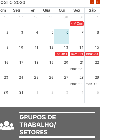
OSTO 2026
Dom
Seg
Ter
Qua
Qui
Sex
Sáb
26
27
28
29
30
31
1
XIV Congresso Brasileiro de Pesquisadores(a
2
3
4
5
6
7
8
9
10
11
12
13
14
15
Dia de Luta em Defesa de Cuba e da Soberania dos Po
102º Encontro da Regional Leste, “Em terra e
Reunião GTPE.
16
17
18
19
20
21
22
mais +3
23
24
25
26
27
28
29
mais +2
mais +3
30
31
1
2
3
4
5
GRUPOS DE
TRABALHO/
SETORES