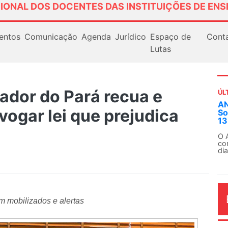
IONAL DOS DOCENTES DAS INSTITUIÇÕES DE ENS
entos
Comunicação
Agenda
Jurídico
Espaço de
Cont
Lutas
ador do Pará recua e
ÚL
AN
vogar lei que prejudica
So
13
O 
co
dia
 mobilizados e alertas