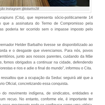
ção instagram @lobatto28
apiuns (Cita), que representa sócio-politicamente 14
ou que a assinatura do Termo de Compromisso pela
s poderia ter ocorrido sem o impasse imposto pelo
vernador Helder Barbalho tivesse se disponibilizado ao
 corda e o desgaste que vivenciamos. Para nós, povos
rritórios, junto aos nossos parentes, cuidando da Mãe
te, fomos obrigados a continuar na cidade, defendendo
estas e rios e adie o final do mundo”, informou o Cita.
ressaltou que a ocupação da Seduc seguirá até que a
io Oficial, concretizando essa conquista.
 do movimento indígena, de sindicatos, entidades e
 um recuo. No entanto, conforme ele, é importante ter
e esse movimento pode se configurar como uma vitória,