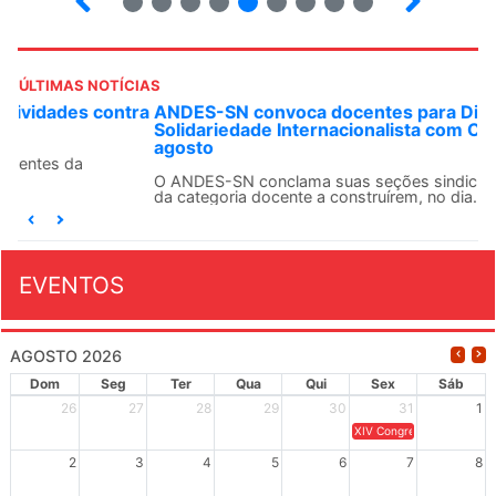
ÚLTIMAS NOTÍCIAS
ANDES-SN convoca docentes para Dia de
Solidariedade Internacionalista com Cuba em 13 de
agosto
O ANDES-SN conclama suas seções sindicais e o conjunto
da categoria docente a construírem, no dia...
EVENTOS
AGOSTO 2026
Dom
Seg
Ter
Qua
Qui
Sex
Sáb
26
27
28
29
30
31
1
XIV Congresso Brasileiro 
2
3
4
5
6
7
8