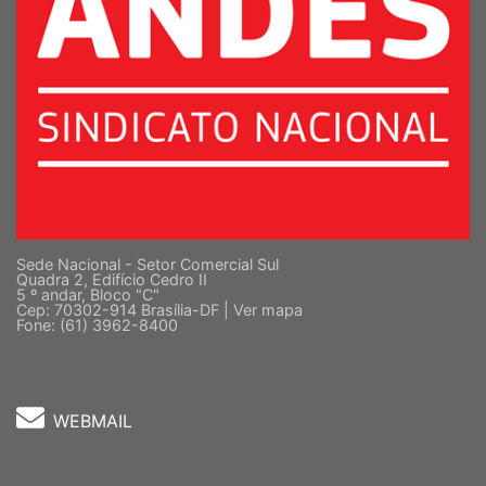
Sede Nacional - Setor Comercial Sul
Quadra 2, Edifício Cedro II
5 º andar, Bloco "C"
Cep: 70302-914 Brasília-DF |
Ver mapa
Fone: (61) 3962-8400
WEBMAIL