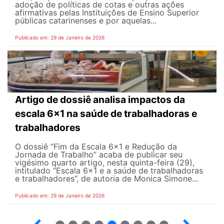
adoção de políticas de cotas e outras ações
afirmativas pelas Instituições de Ensino Superior
públicas catarinenses e por aquelas...
Publicado em: 29 de Janeiro de 2026
Artigo de dossiê analisa impactos da
escala 6×1 na saúde de trabalhadoras e
trabalhadores
O dossiê “Fim da Escala 6×1 e Redução da
Jornada de Trabalho” acaba de publicar seu
vigésimo quarto artigo, nesta quinta-feira (29),
intitulado “Escala 6×1 e a saúde de trabalhadoras
e trabalhadores”, de autoria de Monica Simone...
Publicado em: 29 de Janeiro de 2026
18
19
20
21
22
23
24
25
26