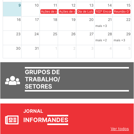
9
10
11
12
13
14
15
Ações de solidariedade a Cuba no Rio Grande do Sul - 100 anos 
Ações de solidariedade a Cuba no Rio Grande do Su
Dia de Luta em Defesa de Cuba e da S
102º Encontro da Regional
Reunião GTPE
16
17
18
19
20
21
22
mais +3
23
24
25
26
27
28
29
mais +2
mais +3
30
31
1
2
3
4
5
GRUPOS DE
TRABALHO/
SETORES
JORNAL
INFORM
ANDES
Ver todos