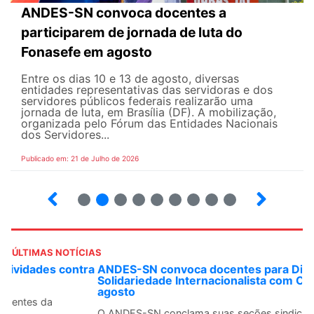
ANDES-SN convoca docentes a
participarem de jornada de luta do
Fonasefe em agosto
Entre os dias 10 e 13 de agosto, diversas
entidades representativas das servidoras e dos
servidores públicos federais realizarão uma
jornada de luta, em Brasília (DF). A mobilização,
organizada pelo Fórum das Entidades Nacionais
dos Servidores...
Publicado em: 21 de Julho de 2026
2
3
4
5
6
7
8
9
ÚLTIMAS NOTÍCIAS
ANDES-SN convoca docentes para Dia de
Solidariedade Internacionalista com Cuba em 13 de
agosto
O ANDES-SN conclama suas seções sindicais e o conjunto