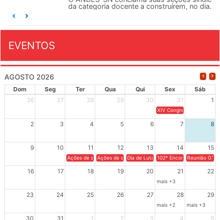
da categoria docente a construírem, no dia...
EVENTOS
AGOSTO 2026
Dom
Seg
Ter
Qua
Qui
Sex
Sáb
26
27
28
29
30
31
1
XIV Congresso Brasileiro 
2
3
4
5
6
7
8
9
10
11
12
13
14
15
Ações de solidariedade a Cuba no Rio Grande do Sul - 100 anos 
Ações de solidariedade a Cuba no Rio Grande do Su
Dia de Luta em Defesa de Cuba e da S
102º Encontro da Regional
Reunião GTPE
16
17
18
19
20
21
22
mais +3
23
24
25
26
27
28
29
mais +2
mais +3