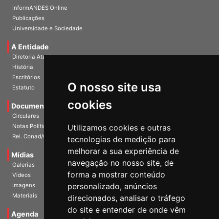
InformANDES PDF
InformANDES Online
Publicações
Universidade e Sociedade
A Entidade
Diretoria Atual
História
O nosso site usa
Escritórios
Estatuto
cookies
Documentos
Circulares
Utilizamos cookies e outras
Notas Políticas
tecnologias de medição para
Rel. Conad/Congresso
melhorar a sua experiência de
navegação no nosso site, de
Mídias
Galerias
forma a mostrar conteúdo
Vídeos
personalizado, anúncios
Imagens
direcionados, analisar o tráfego
Materiais
do site e entender de onde vêm