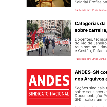
Salarial Profissio
Publicado em: 10 de Junho
Categorias da
sobre carreira
Docentes, técnica
do Rio de Janeiro
reuniram no últim
e Gestão, Rafael V
Publicado em: 09 de Junho
ANDES-SN conv
dos Arquivos 
Seções sindicais 
sobre seus acerv
Documentação Pro
SN), realiza um l