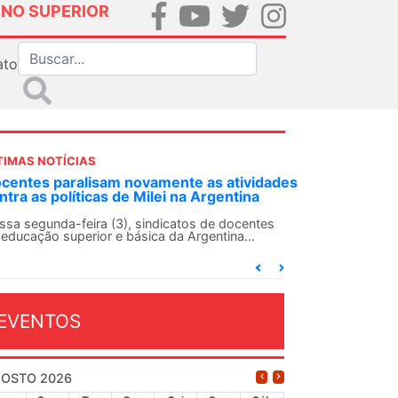
INO SUPERIOR
ato
TIMAS NOTÍCIAS
DES-SN convoca docentes para Dia de
lidariedade Internacionalista com Cuba em
 de agosto
ANDES-SN conclama suas seções sindicais e o
njunto da categoria docente a construírem, no
...
EVENTOS