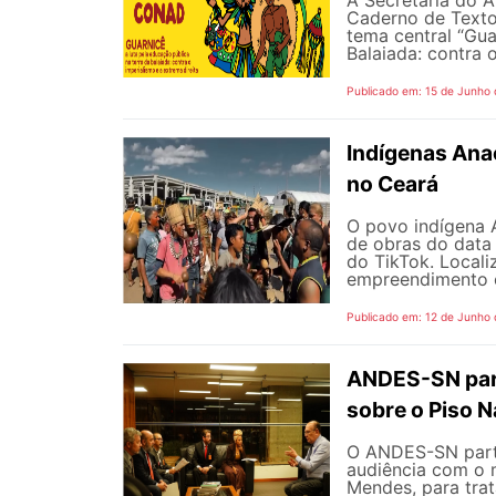
A Secretaria do A
Caderno de Texto
tema central “Gua
Balaiada: contra o
Publicado em: 15 de Junho
Indígenas Anac
no Ceará
O povo indígena A
de obras do data
do TikTok. Locali
empreendimento é 
Publicado em: 12 de Junho
ANDES-SN part
sobre o Piso N
O ANDES-SN partic
audiência com o m
Mendes, para trat