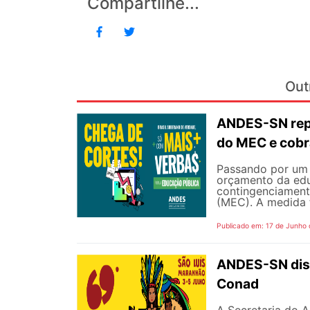
Compartilhe...
Out
ANDES-SN repu
do MEC e cobr
Passando por um 
orçamento da edu
contingenciament
(MEC). A medida 
Publicado em: 17 de Junho
ANDES-SN disp
Conad