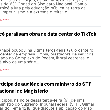
NDES-SN divulgou, na última sexta-feira (12), o
s do 69º Conad do Sindicato Nacional. Com o
rnicê a luta pela educação pública na terra da
 imperialismo e a extrema direita”, o...
 de 2026
é paralisam obra de data center do TikTok
nacé ocupou, na última terça-feira (9), o canteiro
 center da empresa Omnia, prestadora de serviços
zado no Complexo do Pecém, litoral cearense, o
alvo de uma série...
 de 2026
icipa de audiência com ministro do STF
acional do Magistério
ipou, na noite dessa terça-feira (9), de uma
inistro do Supremo Tribunal Federal (STF), Gilmar
ar do Tema 1218, que discute a aplicação do Piso