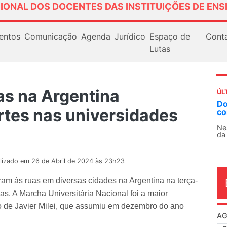
IONAL DOS DOCENTES DAS INSTITUIÇÕES DE ENS
entos
Comunicação
Agenda
Jurídico
Espaço de
Cont
Lutas
s na Argentina
ÚL
AN
rtes nas universidades
So
13
O 
co
dia
lizado em 26 de Abril de 2024 às 23h23
m às ruas em diversas cidades na Argentina na terça-
as. A Marcha Universitária Nacional foi a maior
o de Javier Milei, que assumiu em dezembro do ano