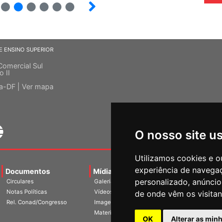
15
16
17
18
19
20
E ENSINO SUPERIOR
Comercial Sul
o II
ia-DF |
Ver mapa
O nosso site u
Utilizamos cookies e o
experiência de navega
Documentos
Mídias
Agenda
Notíci
personalizado, anúncios
Circulares
Galerias
Notas Políticas
Vídeos
de onde vêm os visitan
Rel. Conad/Congresso
Imagens
Materiais
OK
Alterar as min