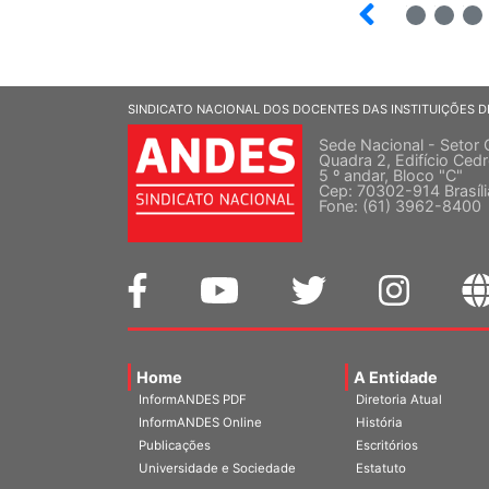
12
13
14
SINDICATO NACIONAL DOS DOCENTES DAS INSTITUIÇÕES D
Sede Nacional - Setor 
Quadra 2, Edifício Cedr
5 º andar, Bloco "C"
Cep: 70302-914 Brasíl
Fone: (61) 3962-8400
Home
A Entidade
InformANDES PDF
Diretoria Atual
InformANDES Online
História
Publicações
Escritórios
Universidade e Sociedade
Estatuto