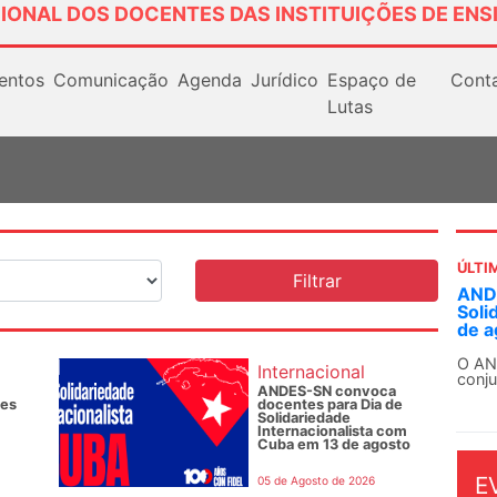
IONAL DOS DOCENTES DAS INSTITUIÇÕES DE ENS
entos
Comunicação
Agenda
Jurídico
Espaço de
Cont
Lutas
ÚLTI
ANDE
Soli
de a
O AN
Internacional
conju
ANDES-SN convoca
des
docentes para Dia de
Solidariedade
Internacionalista com
Cuba em 13 de agosto
E
05 de Agosto de 2026