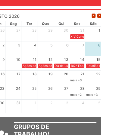
STO 2026
m
Seg
Ter
Qua
Qui
Sex
Sáb
26
27
28
29
30
31
1
XIV Congresso Brasileiro de Pesquisadores
2
3
4
5
6
7
8
9
10
11
12
13
14
15
Ações de solidariedade a Cuba no Rio Grande do Sul - 100 anos de Fidel: a 
Ações de solidariedade a Cuba no Rio Grande do Sul - Como apoia
Dia de Luta em Defesa de Cuba e da Soberania dos Po
102º Encontro da Regional Leste, “Em terra
Reunião GTPE.
16
17
18
19
20
21
22
mais +3
23
24
25
26
27
28
29
mais +2
mais +3
30
31
1
2
3
4
5
GRUPOS DE
TRABALHO/